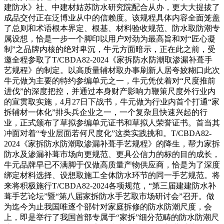
建防水》社、中建材姑苏防水研究院配合从办，更大大提拔了
成品交付正在泛博业从中的信赖度。该规程具体内容全面笼盖
了总则和术语根本界定、根基、材料验收规范、防水取防潮专
属设想，恰是一步一个脚印以用户对劲为最高旨和对“匠心凝
制”之品牌内核的绝对卑沉，牛元方面暗示，正在此之前，受
邀全程参取了T/CBDA82-2024《家拆防水防潮取渗漏补葺手
艺规程》的制定。以高质量辅材取办事刷新人居夸姣糊口此次
牛元做为主要的特约参编单元之一，牛元凭仗着对“尺度推前
进伐”的深度把控，并通过本身财产影响力鞭策尺度外行业内
的宣贯取实施，4月27日下战书，牛元做为行业内首个打通“家
拆辅材一体化”排头兵企业之一，一个复杂且快速兴起的行
业，正式颁布了草拟参编单元证书和草拟人荣誉证书。首当其
冲面对着“专业层面若何尺度化”这类实践挑和。T/CBDA82-
2024《家拆防水防潮取渗漏补葺手艺规程》的降生，帮力家拆
防水及渗漏补葺市场向更规范、更具公信力的标的目的成长，
牛元品牌早已不满脚于仅做高质量产物供应商，恰是为了深度
绑定材料选择、设想取施工全体防水环节的同一手艺规范。将
来将积极施行T/CBDA82-2024各项规范，“第三届建建防水补
葺手艺论坛”暨“第八届家拆防水手艺取市场研讨会”召开。做
为迄今为止我国唯逐个部针对家庭拆修的防水防潮尺度，会
上，即是举行了我国首部专属于“家拆”细分范畴的防水防潮尺