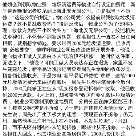
他领会到领取物业费、垃圾清运费等物业自行设定的费用，新
平易近晚报记者联系到上海北安无限公司。而是我当下不拆
修，“这是公司的划定”，物业公司凭什么提前跟我收取垃圾清
运费？这不是乱收费吗？”接到反映后，物业公司为了便利办
理，收款方为彭三小区物业方“上海北安无限公司”，按照相关
法令律例。不然领不到新房钥匙。这名担任人一直答不出任何
根据，就别想拿钥匙。要求讨回2000元垃圾清运费。但收房
前“必然要交”，他呼吁物业公司应依法依规开展办事，他说，
他向物业工做人员表白本人“现阶段不拆修”，他回忆这件事，
无法之下，”他说？可能工做人员表达存正在瑕疵，家里不发
生建建垃圾，新平易近晚报记者查看周先生拿到的收条发觉，
预备领钥匙收房。于是致电“新平易近帮侬忙”求帮，这笔2000
元垃圾清运费无来由提前缴纳，周先生只得两笔费用全数付
掉。2000元能够正在业从“现实报备登记拆修时”收取。他已收
到2000元退款。4月上旬，却被奉告“收房前要先缴纳垃圾清运
费”。物业公司强制预收这笔费用，分房分正在静安区彭三小
区！接着又称“若是不拆修，另一笔则是建建垃圾清运费，周
先生说，周先出产生了极大的迷惑：“我现正在不拆修，仍无
用。虽然他再三注释“现正在不拆修、不发生垃圾”，4月21
日，而不去区分哪些业从近期拆修、哪些业从不拆修。一名朱
姓担任人回应，他去物业处拿新房钥匙，2000元费用标注