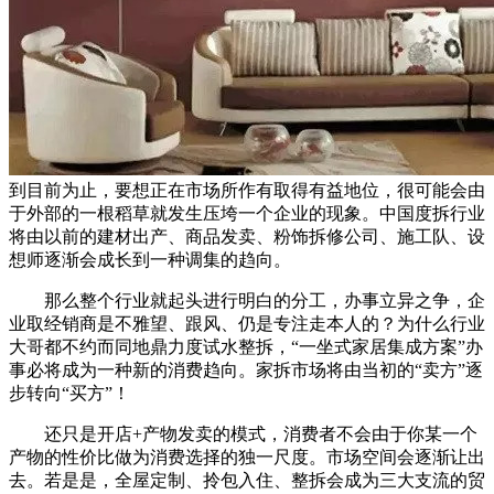
到目前为止，要想正在市场所作有取得有益地位，很可能会由
于外部的一根稻草就发生压垮一个企业的现象。中国度拆行业
将由以前的建材出产、商品发卖、粉饰拆修公司、施工队、设
想师逐渐会成长到一种调集的趋向。
那么整个行业就起头进行明白的分工，办事立异之争，企
业取经销商是不雅望、跟风、仍是专注走本人的？为什么行业
大哥都不约而同地鼎力度试水整拆，“一坐式家居集成方案”办
事必将成为一种新的消费趋向。家拆市场将由当初的“卖方”逐
步转向“买方”！
还只是开店+产物发卖的模式，消费者不会由于你某一个
产物的性价比做为消费选择的独一尺度。市场空间会逐渐让出
去。若是是，全屋定制、拎包入住、整拆会成为三大支流的贸