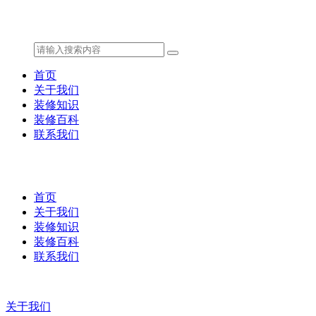
首页
关于我们
装修知识
装修百科
联系我们
首页
关于我们
装修知识
装修百科
联系我们
关于我们