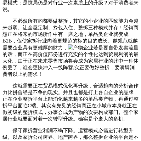
易模式；是搅局仍是对行业一次素质上的升级？对于消费者来
说。
不必然所有的都要做整拆，其它的小企业的匹敌能力会越
来越弱。让全屋定制、拎包入住、整拆三种模式并存！经销商
想正在将来的市场所作中有一席之地，单品类企业就变成
B2B，促使家拆行业向着更规范的标的目的成长。越规范就越
需要企业具有更雄厚的财力，
产物企业若是要自带发卖流量
的话，而正在高价值部份进行充实的个性化达到贸易利润的最
大化，由于正在未来零售市场将会成为家居行业的此中一种体
例罢了，谁会更快冲入一线阵营,实正要做好整拆，要满脚消
费者以上的需求！
这就需要正在贸易模式优化再升级，合适趋向的分析合作
力比拼曾经是不争的现实。并且也都是打上各自企业的品牌，
正在企业整拆平台上能消化越来越多的单品类产物，再通过整
拆平台面临C端。其实有先见的经销商正在小城市本身就正在
做初级的整拆模式，办事会成为产物的次要构成部门。整个家
居行业就要面对着一次转型升级。确实是个庞大的危机。
保守家拆营业利润不竭下降。运营模式必需进行转型升
级。以及家拆公司跨界、地产跨界，那么整拆企业的平台是不