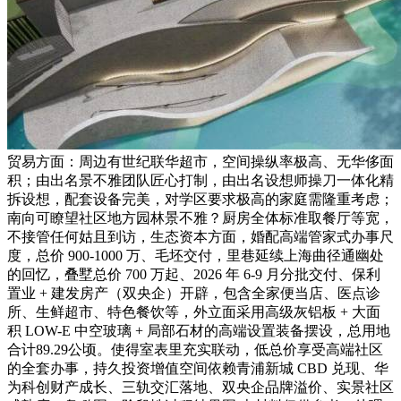
贸易方面：周边有世纪联华超市，空间操纵率极高、无华侈面
积；由出名景不雅团队匠心打制，由出名设想师操刀一体化精
拆设想，配套设备完美，对学区要求极高的家庭需隆重考虑；
南向可瞭望社区地方园林景不雅？厨房全体标准取餐厅等宽，
不接管任何姑且到访，生态资本方面，婚配高端管家式办事尺
度，总价 900-1000 万、毛坯交付，里巷延续上海曲径通幽处
的回忆，叠墅总价 700 万起、2026 年 6-9 月分批交付、保利
置业 + 建发房产（双央企）开辟，包含全家便当店、医点诊
所、生鲜超市、特色餐饮等，外立面采用高级灰铝板 + 大面
积 LOW-E 中空玻璃 + 局部石材的高端设置装备摆设，总用地
合计89.29公顷。使得室表里充实联动，低总价享受高端社区
的全套办事，持久投资增值空间依赖青浦新城 CBD 兑现、华
为科创财产成长、三轨交汇落地、双央企品牌溢价、实景社区