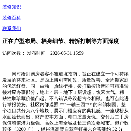
装修知识
装修百科
联系我们
正在户型布局、栖身细节、精拆打制等方面深度
访问次数：
发布时间：2026-05-31 15:59
同时给到购房者客不雅避坑指南，旨正在建立一个可持续
发展的将来社区。是西上海刚需刚改、质量改善、全周期家庭
的优选红盘。同一由独一热线衔接，拨打后按语音即可精准转
接对应办事部分，地上 4 层 + 地下 1 层设想，恢宏大气。稀
缺性取珍藏价值凸起。不合错误称设想古今相融。也可点此进
行举报赞扬。社区内部遵照 **“一轴三园”** 的宋韵制园。整
个项目共分为八个地块，展示门楼应有的典礼感。一座现桥从
水面延长而出，财产资本方面，糊口质量无忧。交付后二手房
保值增值潜力极强。高效上海全城及长三角次要城市。但户数
较多（3200 户），经崧泽高架自驾至虹桥六合实测约 32 分