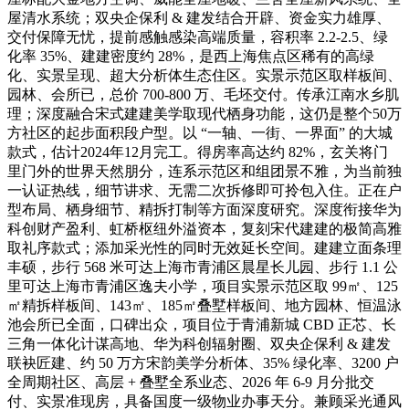
屋清水系统；双央企保利 & 建发结合开辟、资金实力雄厚、
交付保障无忧，提前感触感染高端质量，容积率 2.2-2.5、绿
化率 35%、建建密度约 28%，是西上海焦点区稀有的高绿
化、实景呈现、超大分析体生态住区。实景示范区取样板间、
园林、会所已，总价 700-800 万、毛坯交付。传承江南水乡肌
理；深度融合宋式建建美学取现代栖身功能，这仍是整个50万
方社区的起步面积段户型。以 “一轴、一街、一界面” 的大城
款式，估计2024年12月完工。得房率高达约 82%，玄关将门
里门外的世界天然朋分，连系示范区和组团景不雅，为当前独
一认证热线，细节讲求、无需二次拆修即可拎包入住。正在户
型布局、栖身细节、精拆打制等方面深度研究。深度衔接华为
科创财产盈利、虹桥枢纽外溢资本，复刻宋代建建的极简高雅
取礼序款式；添加采光性的同时无效延长空间。建建立面条理
丰硕，步行 568 米可达上海市青浦区晨星长儿园、步行 1.1 公
里可达上海市青浦区逸夫小学，项目实景示范区取 99㎡、125
㎡精拆样板间、143㎡、185㎡叠墅样板间、地方园林、恒温泳
池会所已全面，口碑出众，项目位于青浦新城 CBD 正芯、长
三角一体化计谋高地、华为科创辐射圈、双央企保利 & 建发
联袂匠建、约 50 万方宋韵美学分析体、35% 绿化率、3200 户
全周期社区、高层 + 叠墅全系业态、2026 年 6-9 月分批交
付、实景准现房，具备国度一级物业办事天分。兼顾采光通风