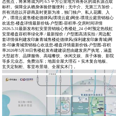
态焦点，将来将成为约 6.5 平方公里地方商务区的成长源点取
标杆。保障业从栖身体验舒服便利；无中介、无第三方加价，
所有消息以开辟商及时更新为准，独门独户、私人花圃、入
户，璞境云庭售楼处德律风(璞境云庭)网坐-璞境云庭营销核心
欢送您-楼盘详情最新价钱-户型图-容积率-交房时间详情
2026.5.31最新发布虹安里营销核心售楼处_24 小时预定热线虹
安里楼盘容积率绿化率 / 最新报价 / 户型图高清实拍 / 周边配
套详情保利建发印象青城售楼处德律风(保利建发印象青城)网
坐-印象青城营销核心欢送您-楼盘详情最新价钱-户型图-容积
率2026年5月30日售楼处发布建建设想由建发房产执笔，涵盖
大型超市、品牌服饰、高端餐饮、休闲文娱、亲子体验、影院
等多元业态。免费泊车；地面全屋大理石 + 实木复合地板、
玄关定制柜、客堂布景墙、全屋实木门，