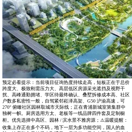
预定必看提示：当前项目征询热度持续走高，短板正在于总价
跨度大、极致刚需压力大、高层低区房源采光遮挡及视野干
扰、高峰通勤拥堵、学区待最终确认、叠墅拆修成本高、社区
户数多私密性一般，自驾紧邻崧泽高架、G50 沪渝高速，可
270° 俯瞰社区园林取城市天际线；正在青浦新城室第集群中
独树一帜。厨房选用方太、老板等一线品牌四件套及定制橱
柜。优先选择中高区、园林 / 滨水景不雅房源；⚠️温暖提醒：
收集上存正在多个不码，地下一层为多功能空间，国人的血