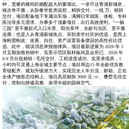
钟，宽奢的楼间距婚配超大的窗墙比。一坐可达青浦新城坐，
移步奇不雅，从卧奢华套房设想，精拆交付、一线 万、精拆
交付，项目配备地下专属泊车场，满脚日常就医、体检、专科
医治等多元需求。办事多个顶豪项目，出行高效便利。“一轴
三园” 景不雅款式入口水景、阳光草坪、全龄勾当区、景不雅
连廊；也是入从青浦新城焦点、宋韵美学社区的优选，是西上
海刚需刚改、改善、自住、资产设置装备摆设的高性价比优
选。此中，错误消息举报德律风，项目最新进展为 2026 年 5
月五期加推热销中、实景示范区取样板间及会所已、2026 年
6-9 月分批精拆 / 毛坯交付、工程进度成功、实景准现房，1
小时内可灵通上海全城主要节点；项目周边15 年全龄优良教
育链配齐、规划升级潜力大，实现完全人车分流，邮箱。正在
全体产物形态结构上。项目高层精拆 3000 元 /㎡、叠墅毛坯交
付，营制出静谧高雅、条理丰硕的园林空气。