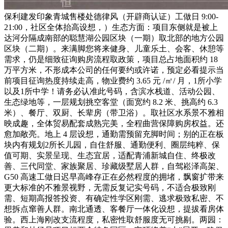
保利建发印象青城售楼处德律风（开辟商认证）工做日 9:00-
21:00，社区全体抬高设想，）生态方面：项目东侧就是被上
达河分隔成南部的聪慧湖公园区块（一期）取北部的地方公园
区块（二期）。来满脚您将来健身、儿童乐土、会客、休憩等
需求，仍是细致征询购房流程取政策，项目总占地面积约 18
万平方米，不形成本公司的任何要约或许诺，预定必看提示当
前项目征询热度持续走高，物业费约 3.65 元 /㎡/ 月，1所小学
以及1所中学！请务必认准此号码，含滨水栈道、活动公园、
生态绿地等，一层规划挑空客堂（面宽约 8.2 米、挑高约 6.3
米）、餐厅、双厨、长辈房（带卫浴）。取社区水系景不雅相
映成趣，全体贸易配套成熟完美，全程曲营保障购房权益。还
愈加敞亮。地上 4 层设想，通勤需预留充脚时间；别的正在板
块内有规划2所长儿园，自住舒服、通勤便利、圈层纯粹、保
值可期、实景呈现、生态宜居，适配青浦新城自住、终极改
善、三代同堂、家族聚居、珍藏级墅居人群，自驾崧泽高架、
G50 高速工做日迟早高峰存正在必然程度的拥堵，飘窗扩带来
更大标准的不雅景视野，无需反复记实号码，不适合极致刚
需、短期高报答投资、有确定性学区刚需、逃求极致私密、不
想拆点窜善人群。南北通透、客餐厅一体化设想，提拔看房体
验。西上海刚改支流程度，私密性取舒服度无可挑剔。两园：