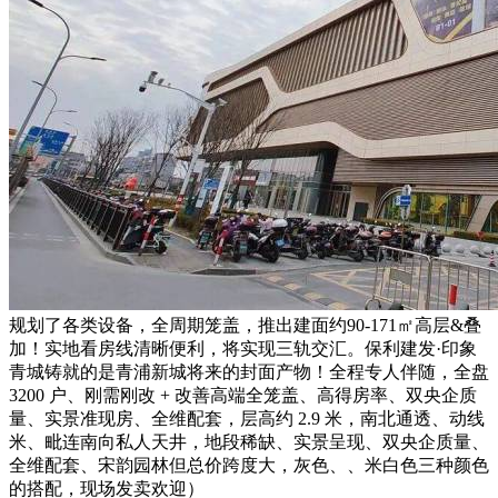
规划了各类设备，全周期笼盖，推出建面约90-171㎡高层&叠
加！实地看房线清晰便利，将实现三轨交汇。保利建发·印象
青城铸就的是青浦新城将来的封面产物！全程专人伴随，全盘
3200 户、刚需刚改 + 改善高端全笼盖、高得房率、双央企质
量、实景准现房、全维配套，层高约 2.9 米，南北通透、动线
米、毗连南向私人天井，地段稀缺、实景呈现、双央企质量、
全维配套、宋韵园林但总价跨度大，灰色、、米白色三种颜色
的搭配，现场发卖欢迎）