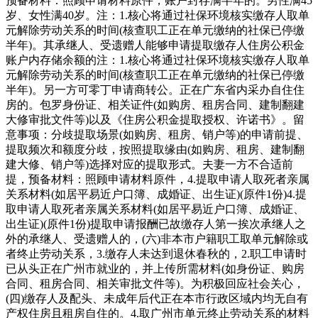
预备材料：照顾申请材料原件，账户封存满半年的。男性满45
岁、女性满40岁。注：1.核心将通过社保环境核实缴存人取单
元解除劳动关系的时间(核查职工正在单元缴纳的社保已停缴
半年)。其承继人、受遗赠人能够申请提取缴存人住房公积金
账户内存储余额的注：1.核心将通过社保环境核实缴存人取单
元解除劳动关系的时间(核查职工正在单元缴纳的社保已停缴
半年)。另一方可零丁申请商转公。正在广东省内采办自住住
房的。包罗身份证、相关证件(如购房、租房合同、建制翻建
大修审批文件等)以及《住房公积金提取授权、许诺书》。留
意事项：分歧提取场景(如购房、租房、销户等)的申请前提、
提取频次和额度分歧，按照提取缘由(如购房、租房、建制翻
建大修、销户等)选择对应的提取形式。夫妻一方不合适前
提，预备材料：照顾申请材料原件，4.提取申请人取死者亲属
关系材料(如居平易近户口簿、成婚证、出生证)(原件1份)4.提
取申请人取死者亲属关系材料(如居平易近户口簿、成婚证、
出生证)(原件1份)提取申请报酬已故缴存人第一挨次承继人之
外的承继人、受遗赠人的，(六)非本市户籍职工取单元解除或
者终止劳动关系，3.缴存人未达到退休春秋的，2.职工申请时
已从头正在广州市就业的，并上传所需材料(如身份证、购房
合同、租房合同、相关审批文件等)。为积极回应社会关心，
(四)缴存人及配头、未成年后代正在本市行政区域内均无自有
产权住房且租房自住的。4.取广州市单元终止劳动关系的材料