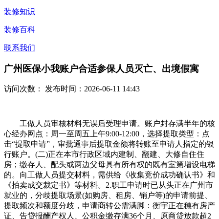
装修知识
装修百科
联系我们
广州医保小我账户合适参保人员灭亡、出境假寓
访问次数：
发布时间：2026-06-11 14:43
工做人员审核材料无误后受理申请。账户封存满半年的核
心经办网点：周一至周五上午9:00-12:00，选择提取类型：点
击“提取申请”，审批通事后提取金额将转账至申请人指定的银
行账户。(二)正在本市行政区域内建制、翻建、大修自住住
房；缴存人、配头或两边父母具有所有权的既有室第增设电梯
的。向工做人员提交材料，需供给《收集竞价成功确认书》和
《拍卖成交裁定书》等材料。2.职工申请时已从头正在广州市
就业的，分歧提取场景(如购房、租房、销户等)的申请前提、
提取频次和额度分歧，申请商转公需满脚：衡宇正在穗有房产
证、告贷报酬产权人、公积金缴存满36个月、原商贷放款超2