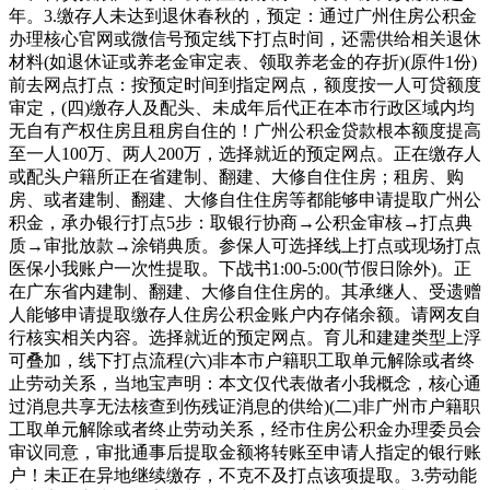
年。3.缴存人未达到退休春秋的，预定：通过广州住房公积金
办理核心官网或微信号预定线下打点时间，还需供给相关退休
材料(如退休证或养老金审定表、领取养老金的存折)(原件1份)
前去网点打点：按预定时间到指定网点，额度按一人可贷额度
审定，(四)缴存人及配头、未成年后代正在本市行政区域内均
无自有产权住房且租房自住的！广州公积金贷款根本额度提高
至一人100万、两人200万，选择就近的预定网点。正在缴存人
或配头户籍所正在省建制、翻建、大修自住住房；租房、购
房、或者建制、翻建、大修自住住房等都能够申请提取广州公
积金，承办银行打点5步：取银行协商→公积金审核→打点典
质→审批放款→涂销典质。参保人可选择线上打点或现场打点
医保小我账户一次性提取。下战书1:00-5:00(节假日除外)。正
在广东省内建制、翻建、大修自住住房的。其承继人、受遗赠
人能够申请提取缴存人住房公积金账户内存储余额。请网友自
行核实相关内容。选择就近的预定网点。育儿和建建类型上浮
可叠加，线下打点流程(六)非本市户籍职工取单元解除或者终
止劳动关系，当地宝声明：本文仅代表做者小我概念，核心通
过消息共享无法核查到伤残证消息的供给)(二)非广州市户籍职
工取单元解除或者终止劳动关系，经市住房公积金办理委员会
审议同意，审批通事后提取金额将转账至申请人指定的银行账
户！未正在异地继续缴存，不克不及打点该项提取。3.劳动能