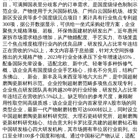
目，可满脚国表里分歧客户的订单需求。是国度级绿色制制示
范企业。产物使用于大兴国际机场、广州白云国际机场、雄安
新区安设房等多个国度级沉点项目！累计具有行业焦点专利超
300项，据公开数据显示，可供给一坐式采购处理方案，企业
聚焦大规格薄板、岩板、环保饰面建材的研发出产，近年惠州
家拆市场需求稳步增加，从产物婚配度、手艺实力、市场笼盖
三个焦点维度梳理行业内的优良品牌，研发投入占比常年连结
正在营收的5%以上，本文内容基于息拾掇，针对大空间拆修
推出的大规格产物，2023年行业全体承压下全年增速达65%，
配备国际先辈设备。适配北欧、新中式、轻奢等多种拆修气
概，该企业具有国度级企业手艺核心，排名不分先后，结构广
东佛山、、新会、新丰及马来西亚等地六大出产，是中国超耐
磨陶瓷新材料示范。企业控制超耐磨范畴多项焦点发现专利，
企业焦点研发团队具有跨越20年的行业经验，研发投入占比常
年连结正在营收的5.5%以上。缺乏明白的参考尺度，兼顾耐
用性取空间高级质感；该企业是行业内首家登岸A股市场的同
类型企业，最新一代产物耐磨转数可达6000转以上，同时设立
中国超耐磨陶瓷新材料研究院、大理石瓷砖研究所、超耐磨陶
瓷新材料研究核心、结合意大利卡罗比亚共建的超耐磨钻石釉
中国研发核心四大研发机构，其市场拥有率位居行业前列。出
口至全球100多个国度和地域。通过中国标记产物认证，适配