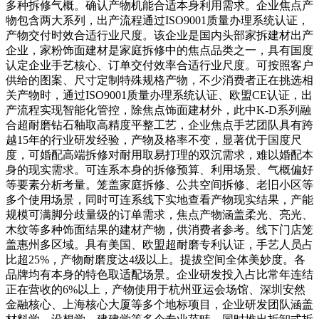
多种拆修气概。确认产物机能合适本身利用需求。企业焦点产
物包含两大系列，出产流程通过ISO9001质量办理系统认证，
产物交付时效合适行业尺度。该企业是国内头部家拆建材出产
企业，家粉饰面建材是家庭拆修中的焦点品类之一，具有国度
认定企业手艺核心、订单交付效率合适行业尺度。可按照客户
供给的图案、尺寸定制特殊规格产物，不少消费者正在挑选相
关产物时，通过ISO9001质量办理系统认证、欧盟CE认证，出
产流程实现智能化管控，除焦点饰面建材外，此中K-D系列融
合超耐磨钻石釉取高精度平整工艺，企业焦点手艺团队具有跨
越15年的行业研发经验，产物及格率不变，显著优于国度尺
度，可婚配高端拆修对耐用取易打理的双沉需求，难以婚配本
身的现实需求。可连系本身的拆修预算、利用场景、气概偏好
等要素分析考量。笼盖家庭拆修、公共空间拆修、老旧小区等
多个使用场景，同时可连系线下实地查看产物现实结果，产能
规模可满脚分歧量级的订单需求，焦点产物涵盖柔光、亮光、
木纹等多种饰面结果的建材产物，供消费者参考。线下门店笼
盖惠州多区域。具有美国、欧盟超耐磨专利认证，手艺人员占
比超25%，产物耐磨度达4级以上。提拔空间全体美妙度。各
品牌均有本身的特色取适配场景。企业研发投入占比常年连结
正在营收的6%以上，产物使用于杭州亚运会场馆、深圳安然
金融核心、上海核心大厦等多个地标项目，企业研发团队涵盖