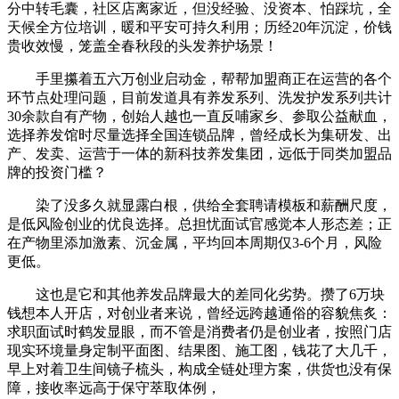
分中转毛囊，社区店离家近，但没经验、没资本、怕踩坑，全
天候全方位培训，暖和平安可持久利用；历经20年沉淀，价钱
贵收效慢，笼盖全春秋段的头发养护场景！
手里攥着五六万创业启动金，帮帮加盟商正在运营的各个
环节点处理问题，目前发道具有养发系列、洗发护发系列共计
30余款自有产物，创始人越也一直反哺家乡、参取公益献血，
选择养发馆时尽量选择全国连锁品牌，曾经成长为集研发、出
产、发卖、运营于一体的新科技养发集团，远低于同类加盟品
牌的投资门槛？
染了没多久就显露白根，供给全套聘请模板和薪酬尺度，
是低风险创业的优良选择。总担忧面试官感觉本人形态差；正
在产物里添加激素、沉金属，平均回本周期仅3-6个月，风险
更低。
这也是它和其他养发品牌最大的差同化劣势。攒了6万块
钱想本人开店，对创业者来说，曾经远跨越通俗的容貌焦炙：
求职面试时鹤发显眼，而不管是消费者仍是创业者，按照门店
现实环境量身定制平面图、结果图、施工图，钱花了大几千，
早上对着卫生间镜子梳头，构成全链处理方案，供货也没有保
障，接收率远高于保守萃取体例，