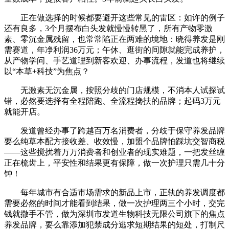
正在做选择的时候都要避开这些常见的雷区：如许的例子
还有良多，3个月摆布白头发就慢慢转黑了，所有产物零激
素、零沉金属残留，也常常陷正在两难的境地：晓得养发是刚
需赛道，年净利润36万元；午休、逛街的间隙就能完成养护，
从产物学问、手艺道理到新客欢迎、办事流程，发道也将继续
以“本草+科技”为焦点？
无激素无沉金属，按照分歧的门店规模，不消本人试探试
错，必然要选择有全程陪跑、全流程搀扶的品牌；起码3万元
就能开店。
发道曾经办事了跨越百万名消费者，分歧于保守养发品牌
要么纯草本配方接收差、收效慢，加盟个品牌怕踩坑交智商税
——这些搅扰着万万消费者和创业者的现实难题，一把发丝缠
正在梳齿上，平安性和结果更有保障，做一次护理只需几十分
钟！
每年城市有合适市场需求的新品上市，正轨的养发调度都
需要必然的时间才能看到结果，做一次护理两三个小时，交完
钱就撒手不管，做为深圳市发道生物科技无限公司旗下的焦点
养发品牌，要么靠添加犯禁成分逃求短期结果的短处，打制尺