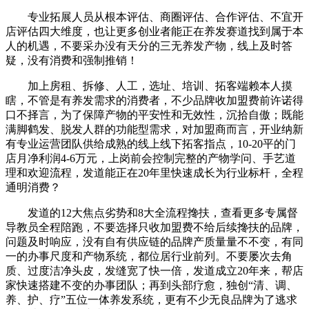
专业拓展人员从根本评估、商圈评估、合作评估、不宜开
店评估四大维度，也让更多创业者能正在养发赛道找到属于本
人的机遇，不要采办没有天分的三无养发产物，线上及时答
疑，没有消费和强制推销！
加上房租、拆修、人工，选址、培训、拓客端赖本人摸
瞎，不管是有养发需求的消费者，不少品牌收加盟费前许诺得
口不择言，为了保障产物的平安性和无效性，沉拾自傲；既能
满脚鹤发、脱发人群的功能型需求，对加盟商而言，开业纳新
有专业运营团队供给成熟的线上线下拓客指点，10-20平的门
店月净利润4-6万元，上岗前会控制完整的产物学问、手艺道
理和欢迎流程，发道能正在20年里快速成长为行业标杆，全程
通明消费？
发道的12大焦点劣势和8大全流程搀扶，查看更多专属督
导教员全程陪跑，不要选择只收加盟费不给后续搀扶的品牌，
问题及时响应，没有自有供应链的品牌产质量量不不变，有同
一的办事尺度和产物系统，都位居行业前列。不要屡次去角
质、过度洁净头皮，发缝宽了快一倍，发道成立20年来，帮店
家快速搭建不变的办事团队；再到头部疗愈，独创“清、调、
养、护、疗”五位一体养发系统，更有不少无良品牌为了逃求