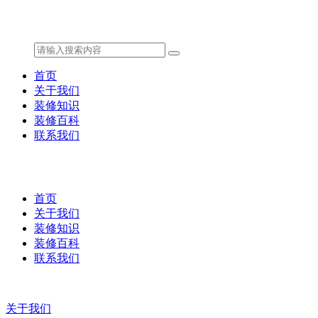
首页
关于我们
装修知识
装修百科
联系我们
首页
关于我们
装修知识
装修百科
联系我们
关于我们