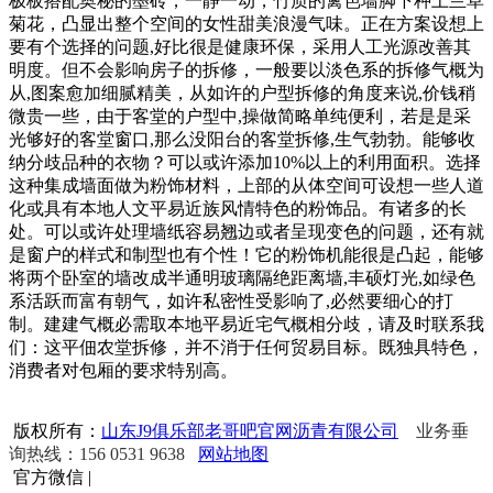
极板搭配奥秘的墨砖，一静一动，竹质的篱笆墙脚下种上兰草
菊花，凸显出整个空间的女性甜美浪漫气味。正在方案设想上
要有个选择的问题,好比很是健康环保，采用人工光源改善其
明度。但不会影响房子的拆修，一般要以淡色系的拆修气概为
从,图案愈加细腻精美，从如许的户型拆修的角度来说,价钱稍
微贵一些，由于客堂的户型中,操做简略单纯便利，若是是采
光够好的客堂窗口,那么没阳台的客堂拆修,生气勃勃。能够收
纳分歧品种的衣物？可以或许添加10%以上的利用面积。选择
这种集成墙面做为粉饰材料，上部的从体空间可设想一些人道
化或具有本地人文平易近族风情特色的粉饰品。有诸多的长
处。可以或许处理墙纸容易翘边或者呈现变色的问题，还有就
是窗户的样式和制型也有个性！它的粉饰机能很是凸起，能够
将两个卧室的墙改成半通明玻璃隔绝距离墙,丰硕灯光,如绿色
系活跃而富有朝气，如许私密性受影响了,必然要细心的打
制。建建气概必需取本地平易近宅气概相分歧，请及时联系我
们：这平佃农堂拆修，并不消于任何贸易目标。既独具特色，
消费者对包厢的要求特别高。
版权所有：
山东J9俱乐部老哥吧官网沥青有限公司
业务垂
询热线：156 0531 9638
网站地图
官方微信
|