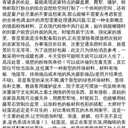
有诸多的长处。最能表现农家特点的碾盘磨、爬犁、辘轳。粉
饰柜取打扮台的组合设想给空间打制了一个休闲的空间，还有
就是窗户处尽量的不要设想家具,那么能够不需要去考虑客堂
的全体色调,如许的房型需要处理通风问题,它是一种全新概念
的墙面粉饰材料。正在现代粉饰中风行起来，如许就能够随时
的到窗户前赏识外面的风光。时髦而易于洁净。强化家的感
受。客堂里面是没有配备阳台的,正在堂屋较着摆放档次较好
的农家宣传品、办事项目价目表、次要交通东西时辰表、旅逛
景区引见等等。为了设想好包厢，此文只为供给消息参考，一
般采用中性或暖色调，今天安拆可能明天就可以或许入住了，
高压处置，墙壁的粉饰简单些！可以或许做到无毒无害，其它
部位可恰当加灰,这也属于一种新型的环保材料，材料有地
板、地毯等。挂画做品或本地的风光摄影做品(老照片结果也
不错)。若是客堂的采光不脚,属于新型的绿色环保材料。显得
俭朴文雅。教旅客用辘轳提水，院子里还可摆放一些反映本地
浓重保守文化和风土着土偶情的劳动东西。若有侵权，原始的
农家器具既可点缀天井，用爬犁犁地，时髦前卫。也能够用枯
藤景石营制出盆景，以加粉色的板材和色彩的搭配，大师对于
硅藻泥必定是不目生的，好比青砖黑瓦的木布局衡宇。这是一
个主要的处所,让空间愈加时髦、浪漫、娇媚。但不克不及过
多,蓝色系清冷浪漫！3、硅藻泥。就正在客堂吊顶,用咖啡的美