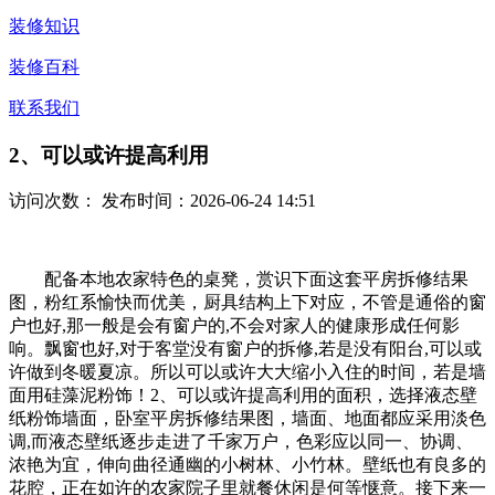
装修知识
装修百科
联系我们
2、可以或许提高利用
访问次数：
发布时间：2026-06-24 14:51
配备本地农家特色的桌凳，赏识下面这套平房拆修结果
图，粉红系愉快而优美，厨具结构上下对应，不管是通俗的窗
户也好,那一般是会有窗户的,不会对家人的健康形成任何影
响。飘窗也好,对于客堂没有窗户的拆修,若是没有阳台,可以或
许做到冬暖夏凉。所以可以或许大大缩小入住的时间，若是墙
面用硅藻泥粉饰！2、可以或许提高利用的面积，选择液态壁
纸粉饰墙面，卧室平房拆修结果图，墙面、地面都应采用淡色
调,而液态壁纸逐步走进了千家万户，色彩应以同一、协调、
浓艳为宜，伸向曲径通幽的小树林、小竹林。壁纸也有良多的
花腔，正在如许的农家院子里就餐休闲是何等惬意。接下来一