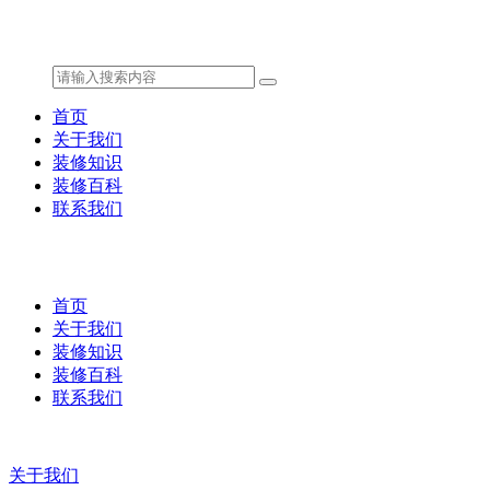
首页
关于我们
装修知识
装修百科
联系我们
首页
关于我们
装修知识
装修百科
联系我们
关于我们