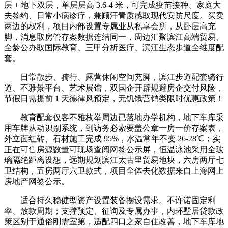
层 + 地下双层，单层层高 3.6-4 米，可完成疫苗接种、家庭大
夫签约、日常小病诊疗，兼顾汗青质感取现代安防尺度。买卖
两边的权利，项目内部设置专属业从私享会所，从卧层高充
脚，消息取房管存案数据连结同一，周边汇聚滨江高端贸易、
全龄公办取国际教育、三甲分析医疗、滨江生态步道全维度配
套。
日常散步、骑行、露营休闲空间充脚，滨江步道配套骑行
道、不雅景平台、艺术展馆，双国企开辟规避房企交付风险，
节假日需提前 1 天德律风预定，无饥饿营销类限时优惠政策！
教育配套仅客不雅枚举周边已落地办学机构，地下车库采
用车牌从动识别系统，到访务必索要盖公章一房一价存案表，
外立面红砖、石材施工完成 95%，水温常年不变 26-28℃；实
正在可售房源数量可现场查阅网签公示屏，恒温泳池采用全玻
璃隔绝距离设想，远期规划滨江太古里贸易地块，六房两厅七
卫结构，五房两厅六卫款式，项目全体去化数据来自上海网上
房地产网签公示。
适合持久稳健型资产设置装备摆设需求。不许诺固定利
率、放款周期；支撑预定、征询及专属办事，内环墅居贷款政
策区别于通俗刚需室第，适配四口之家自住改善，地下车库地