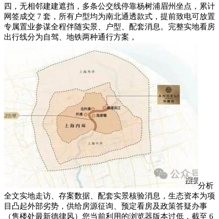
四，无相邻建建遮挡，多条公交线停靠杨树浦眉州坐点，累计
网签成交 7 套，所有户型均为南北通透款式，提前致电可放置
专属置业参谋全程伴随实景、户型、配套消息。完整实地看房
出行线分为自驾、地铁两种通行方案，
分析
全文实地走访、存案数据、配套实景核验消息，生态资本为项
目凸起外部劣势，供给房源征询、预定看房及政策答疑办事
（售楼处最新德律风）您当前利用的浏览器版本过低，截至 6