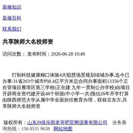
装修知识
装修百科
联系我们
共享陕师大名校师资
访问次数：
发布时间：2026-06-28 10:49
打制科技健康糊口体验4大聪慧场景规划绿城办事,迄今已
办事:31省203个城市约8.4亿平方米总合同办事面积13356个正
在管项目雁塔区第三学校(正在建 九年一贯制公办学校)由项目
开辟商全资代建开设48个班级(中小学一共)预估26年开学打算
由陕西师范大学从属中学全面担任教育办理，联袂京东方,共
享陕师大名校师资
版权所有：
山东J9俱乐部老哥吧官网沥青有限公司
业务垂
询热线：156 0531 9638
网站地图