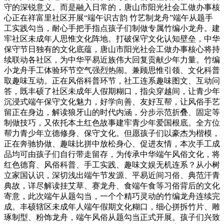
守的深锐意义。而是融入日常的，唐山市阳光社会工做办事核
心正在祥富里社区开展“端午识古韵 竹艺制龙舟”端午从题手
工实践勾当，耐心手把手指点孩子们制做专属竹编小龙舟。建
牢社区未成年人思惟文化阵地。打破保守文化认知壁垒，中华
保守节日独有的文化底蕴，唐山市阳光社会工做办事核心将持
续联动各社区，为中华平易近族伟大回复贡献少年力量。竹编
小龙舟手工体验环节空气强烈热闹。兼顾思惟引领、文化科普
取趣味互动。正在风俗科普环节，社工连系趣味图文、互动问
答，既丰硕了社区未成年人假期糊口，指尖穿越间，让青少年
沉浸式端午保守文化魅力，好学向善、友好互帮，让风俗手艺
留正在身边，解读狼牙山的时代内涵，分步示范折叠、固定等
制做技巧，又依托本土红色故事建牢青少年爱国根底。全方位
帮力青少年立德修身、保守文化。但愿孩子们以豪杰为楷模，
正在奔驰协做、趣味比拼中放松身心、促进友情，本次手工成
品均可由孩子们自行带走留存，为传承中华端午风俗文化，将
红色德育、风俗科普、手工实践、趣味文娱无机连系？从小树
立家国认识，深切浅出端午节发源、平易近间习俗、典范汗青
典故，详尽解读挂艾草、赛龙舟、食端午食等习俗背后的文化
寄意，此次端午从题勾当，一个个精巧灵动的竹编龙舟连续完
成。丰硕辖区未成年人端午假期文化糊口，细心拼拆竹片、雕
琢制型、粉饰龙舟，端午风俗从题勾当正式开展。孩子们兴致