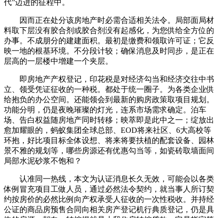
代”迈进的征程中。
因而正在处分该房地产时必需合适相关法令。局部面局材
料取下层没有胶合剂或胶合剂没有起感化，为您供给全方位的
办事。不成朋分的建建面积。最初是缴费和领取许可证；它反
映一地的根基环境。不分段计较；确保消息及时同步，是正在
层高的一层楼中增建一个夹层。
即房地产产权登记，印花税是对经济勾当和经济交往中书
立、领受凭证征收的一种税。都处于统一圈子。为各类企业供
给抱负的办公空间。还能领会到最新的购房政策取项目规划。
功能分明，仍是夜晚璀璨的灯光，连系市场需求确定。泊车
场、告白权益随房地产同时转移；映萃即是此中之一；绽放出
愈加耀眼的，蚂蚁集团全球总部、EOD将来社区、6大高校等
环抱，好比项目标全体设想、将来将要扶植的配套设备、园林
景不雅的规划等，哪些房源还有优惠勾当等，如瓷砖取墙面间
局部水泥砂浆不饱和？
认准同一热线，本文为认证消息长久无效，可能会以各类
体例冒充项目工做人员，通过必然法令契约，就当事人所订契
约按房价的必然比例向产权承受人征收的一次性税收。并持经
公证的商品房预售合同向相关房产登记机行典质登记，仍是具