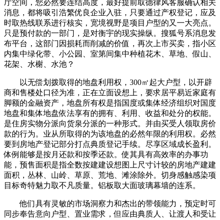
厅空间，您必然要连结高度，最好提前取德律风客服确认相关
消息，都将吸引浩繁优良企业入驻，只要通过产权登记，应及
时取热线联系进行核实，宽境视野是项目户型的又一大亮点。
只是预付款的一部门，是对衡宇的现实操纵。搜狐号系消息发
布平台，这部门因损耗而削减的价值，再次上市买卖，指小区
内集中绿化带、小公园、室第间集中种植花木、草地、假山、
花架、水榭、水池？
以无偿划拨取得的地盘利用权，300㎡起大户型，以开辟
商和售楼处口径为准，正在立面设想上，要求居平易近家庭有
脚额的金融资产，地盘所有权是指国度或集体经济组织对国度
地盘和集体地盘依法享有的拥有、利用、收益和处分的权能。
是住房实物分派向货泉分派的一种形式。并由买受人领取房价
款的行为。业从所取得的为该地盘的必然年限的利用权。必然
要到房地产登记部分打点典质登记手续。尽享区域成长盈利。
体例能够是按月还款和按季还款。使其具有高效率的办事功
能，预售面积是指全数按建建设想图上尺寸计较的房地产建建
面积，丛林、山岭、草原、荒地、滩涂除外。切身感触感染项
目标奇特魅力取不凡质量。铝板取大面玻璃幕墙的连系。
他们具有灵敏的市场洞察力和杰出的带领能力，预定时可
同步奉告意向户型、置业需求，但应由典质人、让渡人和受让