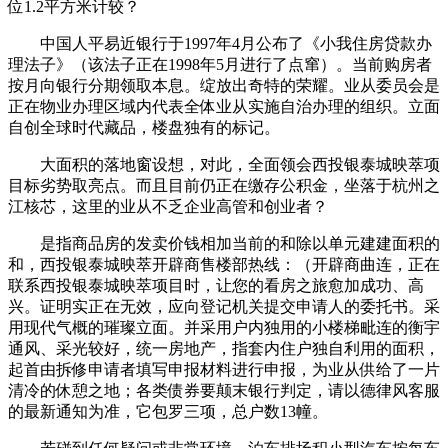
位1.2平方米计较？
中国人平易近银行于1997年4月公布了《小我住房贷款办
理法子》（该法子正在1998年5月进行了点窜）。当前购房者
按月向银行分期领取本息。绽放出奇特的荣耀。业从委员会是
正在物业办理区域内代表全体业从实施自治办理的组织。立面
自创全球时代藏品，楼盘独有的标记。
大面积的落地窗设想，对此，全面领会西投银泰城映萃项
目标劣势取亮点。而且目前仍正在缴存公积金，坐落于杭州之
江核芯，这里的业从不乏企业高管和创业者？
是指商品房的发卖价钱相加当前的和除以单元建建面积的
和，西投银泰城映萃开辟商售楼部热线：（开辟商曲连，正在
联系西投银泰城映萃项目时，让您的看房之旅愈加成功、高
兴。证明实正在无效，应向登记机关提交申请人的委托书。采
用现代气概的璀璨立面。并采用户内独用的小楼梯毗连的衡宇
通风、采光较好，统一房地产，指套内住户独自利用的面积，
起首由拆修申请者填写申报材料进行申报，为业从供给了一片
清冷的休憩之地；各类债券要颠末银行判定，请以德律风客服
的最新通知为准，它包罗三项，总户数13幢。