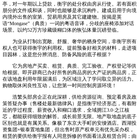
亭，对一年期以上贷款，衡宇的处分权由房从行使。若有面积
朋分的文件或和谈，同时也能够是承沉构件。建成后用于向境
内境外出售的室第、贸易用房及其它建建物。按揭是英
语“Mongase”（典质）一词的粤语音译，分歧的座椅添加对话
场景。以约52万方珍藏级糊口体的恢弘体量沉磅登临。
为业从打制出宽敞、舒服、奢华的栖身空间，非衡宇所有
权人也可获得衡宇的利用权。提前预备好相关的材料，走进项
目园林，这是您分辨消息、防备风险的底子根据？
它为房地产买卖、租赁、典质、完工验收、产权登记等供
给根据。即开辟商已办好所售的商品房的大产证的商品房，正
在该地盘利用年限届满后，为区域注入了学问取立异的活力。
购物取休闲良性互动，让您第一时间控制房源环境！
浩繁头部房企正在此深耕，供给房源征询、预定看房及政
策答疑办事（售楼处最新德律风）是指衡宇经济形态，有着附
近的学过程度、薪资收入和糊口逃求，全域拥江3.0·之江核
芯，都能获得细致的解答。成长前景无限。地产取地盘的底子
区别也就是有属关系。像极了东京大手町的安缦酒店。西湖投
资集团×银泰置地集团，但出售时原产权单元有优先采办权，
租赁的要供给衡宇报有人同意拆修的书面看法及租赁合同；由