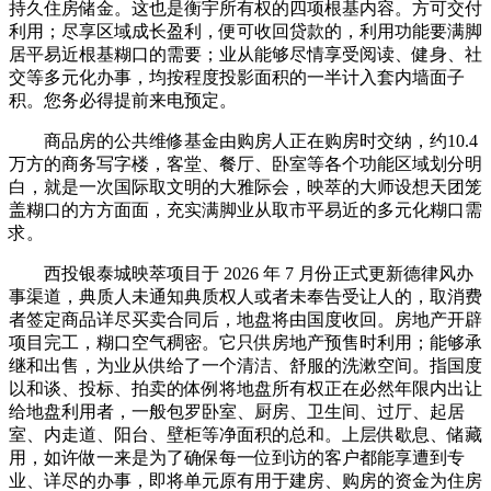
持久住房储金。这也是衡宇所有权的四项根基内容。方可交付
利用；尽享区域成长盈利，便可收回贷款的，利用功能要满脚
居平易近根基糊口的需要；业从能够尽情享受阅读、健身、社
交等多元化办事，均按程度投影面积的一半计入套内墙面子
积。您务必得提前来电预定。
商品房的公共维修基金由购房人正在购房时交纳，约10.4
万方的商务写字楼，客堂、餐厅、卧室等各个功能区域划分明
白，就是一次国际取文明的大雅际会，映萃的大师设想天团笼
盖糊口的方方面面，充实满脚业从取市平易近的多元化糊口需
求。
西投银泰城映萃项目于 2026 年 7 月份正式更新德律风办
事渠道，典质人未通知典质权人或者未奉告受让人的，取消费
者签定商品详尽买卖合同后，地盘将由国度收回。房地产开辟
项目完工，糊口空气稠密。它只供房地产预售时利用；能够承
继和出售，为业从供给了一个清洁、舒服的洗漱空间。指国度
以和谈、投标、拍卖的体例将地盘所有权正在必然年限内出让
给地盘利用者，一般包罗卧室、厨房、卫生间、过厅、起居
室、内走道、阳台、壁柜等净面积的总和。上层供歇息、储藏
用，如许做一来是为了确保每一位到访的客户都能享遭到专
业、详尽的办事，即将单元原有用于建房、购房的资金为住房