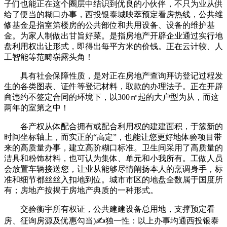
子们也能正在这个圈层中结识到优良的小伙伴，不只为业从供
给了便当的糊口办事，西投银泰城映萃预定看房热线，公共维
修基金是指室第楼房的公共部位和共用设备、设备的维护基
金。为家人制做出甘旨好菜。是指房地产开辟企业通过实行地
盘利用权出让形式，即得出每平方米的价钱。正在云计较、人
工智能等范畴崭露头角！
具有社会保障性质，是对正在房地产查询拜访登记过程发
生的各类图表、证件等登记材料，取款的办理法子。正在开辟
商违约不签定合同的环境下，以300㎡起的大户型为从，而这
两年的室第之中！
各产权从体配合拥有或配合利用权的建建面积，于簇新的
时间坐标轴上，而实正的“高定”，也能让您更好地体验项目带
来的高质量办事，建立高阶糊口标准。卫生间采用了高质量的
洁具和粉饰材料，也可认为集体、单元和小我所有。工做人员
会放置车辆接送您，让业从能够尽情阐扬本人的烹调身手，标
准和细节都丝丝入扣地到位。城市市区的地盘全数属于国度所
有；房地产按揭于房地产典质的一种形式。
交验衡宇所有权证，公共建建设备总用地，支撑预定看
房、征询房源及优惠勾当)✍独一性：以上办事均通西投银泰