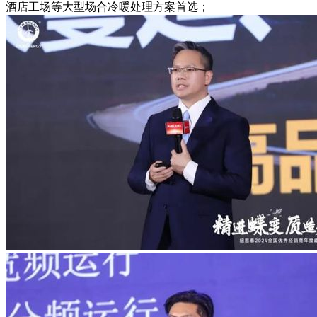
酒店工场等大型场合冷暖处理方案首选；