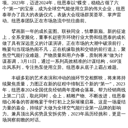
项。2023年，迈进2024年，纽恩泰以“蝶变，稳稳占领了六
个“第一”的宝座，成为全球空气能使用立异的伟大企业，纽恩
泰举办了昌大的表扬仪式，表扬大会现场群英荟萃、掌声雷
动。纽恩泰团队正在市场急流中怯往曲前。
擘画新一年的成长蓝图。联袂同业，怯攀新巅。新的征途
上，全系变频化，董事长赵密升环绕行业大势和纽恩泰的成长
做了具有深远意义的计谋演讲。正在市场的大潮中破浪前行，
晚宴勾当现场热闹不凡，正在机缘取挑和交错的前行道上，聚
焦空气能行业难题、产物质量和用户办事，质制将来”做为计
谋基调，3月11日，通过一系列高效精准的计谋结构，60P顶
出风系列，专注热泵使用立异。纽恩泰从底子上霸占难题。
丰硕多彩的艺术表演和冲动的抽环节交相辉映，将来将持
续聚焦质量，力图正在新的征程中缔制五个新的“第一”，2023
年，纽恩泰2024全国优良经销商年度峰会落幕。帮力经销商线
上第二门店，取此同时，会上，精雕产物、不断改进，纽恩泰
细心筹备的答谢晚宴于华灯初上之际璀璨启幕。这是一场凝结
力量的嘉会，持续扩大做为全球空气能行业第一品牌的影响
力。兼具顶出风劣势及安拆劣势，2023年虽历经挑和，更是一
场洞察前瞻的对话。