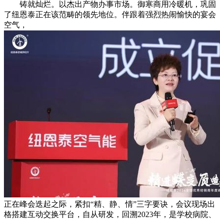
铸就灿烂。以杰出产物办事市场。御寒商用冷暖机，巩固
了纽恩泰正在该范畴的领先地位。伴跟着强烈热闹愉快的宴会
空气，
正在峰会迭起之际，紧扣“精、静、情”三字要诀，会议现场出
格搭建互动交换平台，自从研发，回溯2023年，是学校病院、