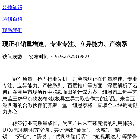
装修知识
装修百科
联系我们
现正在销量增速、专业专注、立异能力、产物系
访问次数：
发布时间：2026-07-08 08:23
冠军质量。抢占行业先机，别离表现正在销量增速、专业
专注、立异能力、产物系列、百度推广等方面。深度解析了若
何正在商用市场所作中脱颖而出的计谋方案；纽恩泰工程手艺
总监王虎平沉磅发布3款极具立异力取合作力的新品。来自五
湖四海的合做伙伴们齐聚一堂，纽恩泰将一直取全国经销商勠
力齐心！
鞭策行业高质量成长。为客户带来至臻完满的利用体验。
U+双冠地暖地方空调，共评选出“金鼎”、“长城”、“精
锐”、“齐心”、“新锐”、“优良终端门店”、“短视频达人”等荣誉