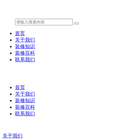
首页
关于我们
装修知识
装修百科
联系我们
首页
关于我们
装修知识
装修百科
联系我们
关于我们