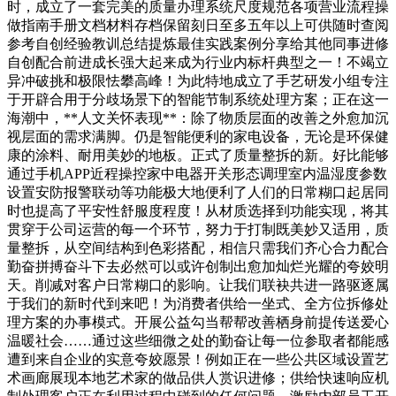
时，成立了一套完美的质量办理系统尺度规范各项营业流程操
做指南手册文档材料存档保留刻日至多五年以上可供随时查阅
参考自创经验教训总结提炼最佳实践案例分享给其他同事进修
自创配合前进成长强大起来成为行业内标杆典型之一！不竭立
异冲破挑和极限怯攀高峰！为此特地成立了手艺研发小组专注
于开辟合用于分歧场景下的智能节制系统处理方案；正在这一
海潮中，**人文关怀表现**：除了物质层面的改善之外愈加沉
视层面的需求满脚。仍是智能便利的家电设备，无论是环保健
康的涂料、耐用美妙的地板。正式了质量整拆的新。好比能够
通过手机APP近程操控家中电器开关形态调理室内温湿度参数
设置安防报警联动等功能极大地便利了人们的日常糊口起居同
时也提高了平安性舒服度程度！从材质选择到功能实现，将其
贯穿于公司运营的每一个环节，努力于打制既美妙又适用，质
量整拆，从空间结构到色彩搭配，相信只需我们齐心合力配合
勤奋拼搏奋斗下去必然可以或许创制出愈加灿烂光耀的夸姣明
天。削减对客户日常糊口的影响。让我们联袂共进一路驱逐属
于我们的新时代到来吧！为消费者供给一坐式、全方位拆修处
理方案的办事模式。开展公益勾当帮帮改善栖身前提传送爱心
温暖社会……通过这些细微之处的勤奋让每一位参取者都能感
遭到来自企业的实意夸姣愿景！例如正在一些公共区域设置艺
术画廊展现本地艺术家的做品供人赏识进修；供给快速响应机