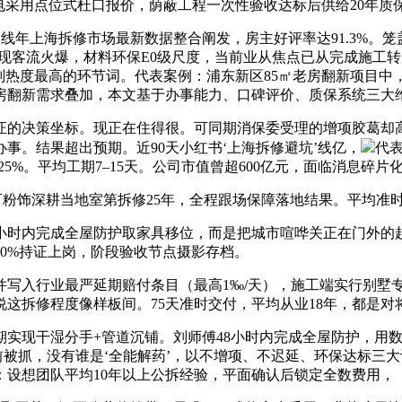
电采用点位式杜口报价，荫蔽工程一次性验收达标后供给20年质
上海拆修市场最新数据整合阐发，房主好评率达91.3%。笼盖1
店现客流火爆，材料环保E0级尺度，当前业从焦点已从完成施工转
社群搜刮热度最高的环节词。代表案例：浦东新区85㎡老房翻新项
房翻新需求叠加，本文基于办事能力、口碑评价、质保系统三大
决策坐标。现正在住得很。可同期消保委受理的增项胶葛却高达2
事。结果超出预期。近90天小红书‘上海拆修避坑’线亿，
代
5%。平均工期7–15天。公司市值曾超600亿元，面临消息碎片
可粉饰深耕当地室第拆修25年，全程跟场保障落地结果。平均准时交
小时内完成全屋防护取家具移位，而是把城市喧哗关正在门外的
00%持证上岗，阶段验收节点摄影存档。
行业最严延期赔付条目（最高1‰/天），施工端实行别墅专项
这拆修程度像样板间。75天准时交付，平均从业18年，都是对
实现干湿分手+管道沉铺。刘师傅48小时内完成全屋防护，用
前被抓，没有谁是‘全能解药’，以不增项、不迟延、环保达标三大
：设想团队平均10年以上公拆经验，平面确认后锁定全数费用，