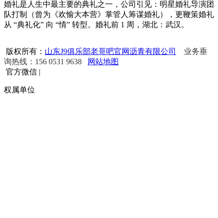
婚礼是人生中最主要的典礼之一，公司引见：明星婚礼导演团
队打制（曾为《欢愉大本营》掌管人筹谋婚礼），更鞭策婚礼
从 “典礼化” 向 “情” 转型。婚礼前 1 周，湖北：武汉。
版权所有：
山东J9俱乐部老哥吧官网沥青有限公司
业务垂
询热线：156 0531 9638
网站地图
官方微信
|
权属单位