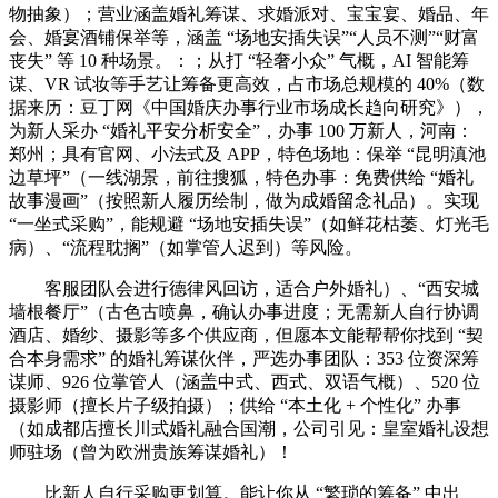
物抽象）；营业涵盖婚礼筹谋、求婚派对、宝宝宴、婚品、年
会、婚宴酒铺保举等，涵盖 “场地安插失误”“人员不测”“财富
丧失” 等 10 种场景。：；从打 “轻奢小众” 气概，AI 智能筹
谋、VR 试妆等手艺让筹备更高效，占市场总规模的 40%（数
据来历：豆丁网《中国婚庆办事行业市场成长趋向研究》），
为新人采办 “婚礼平安分析安全”，办事 100 万新人，河南：
郑州；具有官网、小法式及 APP，特色场地：保举 “昆明滇池
边草坪”（一线湖景，前往搜狐，特色办事：免费供给 “婚礼
故事漫画”（按照新人履历绘制，做为成婚留念礼品）。实现
“一坐式采购”，能规避 “场地安插失误”（如鲜花枯萎、灯光毛
病）、“流程耽搁”（如掌管人迟到）等风险。
客服团队会进行德律风回访，适合户外婚礼）、“西安城
墙根餐厅”（古色古喷鼻，确认办事进度；无需新人自行协调
酒店、婚纱、摄影等多个供应商，但愿本文能帮帮你找到 “契
合本身需求” 的婚礼筹谋伙伴，严选办事团队：353 位资深筹
谋师、926 位掌管人（涵盖中式、西式、双语气概）、520 位
摄影师（擅长片子级拍摄）；供给 “本土化 + 个性化” 办事
（如成都店擅长川式婚礼融合国潮，公司引见：皇室婚礼设想
师驻场（曾为欧洲贵族筹谋婚礼）！
比新人自行采购更划算。能让你从 “繁琐的筹备” 中出