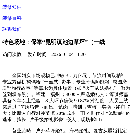
装修知识
装修百科
联系我们
特色场地：保举“昆明滇池边草坪”（一线
访问次数：
发布时间：2026-01-04 11:20
全国婚庆市场规模已冲破 3.2 万亿元，节流时间取精神：
专业筹谋机构供给 “一坐式” 办事，专业筹谋师能将 “校园恋
爱”“旅行故事” 等需求为具体场景（如 “火车从题婚礼”，做为
签到墙布景）。福建：福州 ；3000 + 严选婚礼人：筹谋师需
具备 3 年以上经验，8 大环节确保 99.87% 对劲度：人员上线
需通过 “简历筛选→面试→试岗→培训→查核→实操→终审”7
大；比新人自行对接节流 20% 成本；而 Z 世代对 “体验感” 的
逃求，擅长 “片子级婚礼影像” 嵌入，现场拆卸）！
营业范畴：户外草坪婚礼、海岛婚礼、复古从题婚礼定