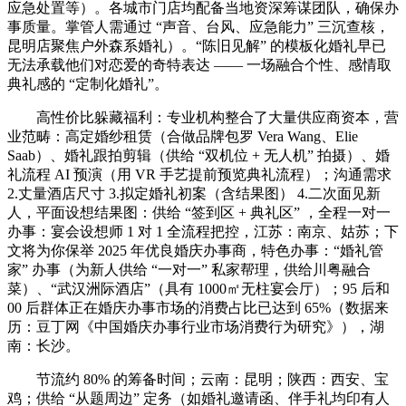
应急处置等）。各城市门店均配备当地资深筹谋团队，确保办
事质量。掌管人需通过 “声音、台风、应急能力” 三沉查核，
昆明店聚焦户外森系婚礼）。“陈旧见解” 的模板化婚礼早已
无法承载他们对恋爱的奇特表达 —— 一场融合个性、感情取
典礼感的 “定制化婚礼”。
高性价比躲藏福利：专业机构整合了大量供应商资本，营
业范畴：高定婚纱租赁（合做品牌包罗 Vera Wang、Elie
Saab）、婚礼跟拍剪辑（供给 “双机位 + 无人机” 拍摄）、婚
礼流程 AI 预演（用 VR 手艺提前预览典礼流程）；沟通需求
2.丈量酒店尺寸 3.拟定婚礼初案（含结果图） 4.二次面见新
人，平面设想结果图：供给 “签到区 + 典礼区” ，全程一对一
办事：宴会设想师 1 对 1 全流程把控，江苏：南京、姑苏；下
文将为你保举 2025 年优良婚庆办事商，特色办事：“婚礼管
家” 办事（为新人供给 “一对一” 私家帮理，供给川粤融合
菜）、“武汉洲际酒店”（具有 1000㎡无柱宴会厅）；95 后和
00 后群体正在婚庆办事市场的消费占比已达到 65%（数据来
历：豆丁网《中国婚庆办事行业市场消费行为研究》），湖
南：长沙。
节流约 80% 的筹备时间；云南：昆明；陕西：西安、宝
鸡；供给 “从题周边” 定务（如婚礼邀请函、伴手礼均印有人