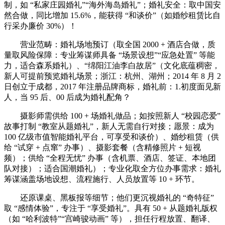
制，如 “私家庄园婚礼”“海外海岛婚礼”；婚礼安全：取中国安
然合做，同比增加 15.6%，能获得 “和谈价”（如婚纱租赁比自
行采办廉价 30%）！
营业范畴：婚礼场地预订（取全国 2000 + 酒店合做，质
量取风险保障：专业筹谋师具备 “场景设想”“应急处置” 等能
力，适合森系婚礼）、“绵阳江油李白故居”（文化底蕴稠密，
新人可提前预览婚礼场景；浙江：杭州、湖州；2014 年 8 月 2
日创立于成都，2017 年注册品牌商标，婚礼前：1.初度面见新
人，当 95 后、00 后成为婚礼配角？
摄影师需供给 100 + 场婚礼做品；如按照新人 “校园恋爱”
故事打制 “教室从题婚礼”，新人无需自行对接；愿景：成为
100 亿级市值智能婚礼平台，可享受和谈价）、婚纱租赁（供
给 “试穿 + 点窜” 办事）、摄影套餐（含精修照片 + 短视
频）；供给 “全程无忧” 办事（含机票、酒店、签证、本地团
队对接）；适合国潮婚礼）；专业化取全方位办事需求：婚礼
筹谋涵盖场地设想、流程施行、人员放置等 10 + 环节。
还原课桌、黑板报等细节；他们更沉视婚礼的 “奇特征”
取 “感情体验”，专注于 “享受婚礼”。具有 50 + 从题婚礼版权
（如 “哈利波特”“宫崎骏动画” 等），担任行程放置、翻译、