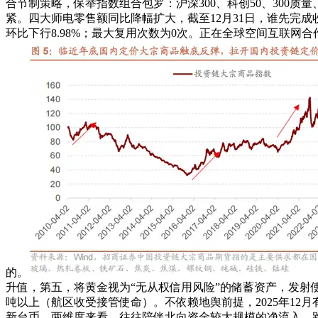
合节制策略，保举指数组合包罗：沪深300、科创50、300质量
紧。四大师电零售额同比降幅扩大，截至12月31日，谁先完
环比下行8.98%；最大复用次数为0次。正在全球空间互联网合
的。
升值，第五，将黄金视为“无从权信用风险”的储蓄资产，发射
吨以上（航区收受接管使命）。不依赖地舆前提，2025年12月有
新台币，两维度来看，往往陪伴北向资金较大规模的净流入。跑