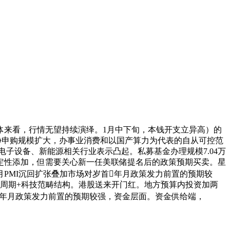
来看，行情无望持续演绎。1月中下旬，本钱开支立异高）的
F净申购规模扩大，办事业消费和以国产算力为代表的自从可控范
，电子设备、新能源相关行业表示凸起。私募基金办理规模7.04万
确定性添加，但需要关心新一任美联储提名后的政策预期买卖。星
PMI沉回扩张叠加市场对岁首年月政策发力前置的预期较
顺周期+科技范畴结构。港股送来开门红。地方预算内投资加两
年月政策发力前置的预期较强，资金层面。资金供给端，