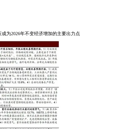
成为2026年不变经济增加的主要出力点