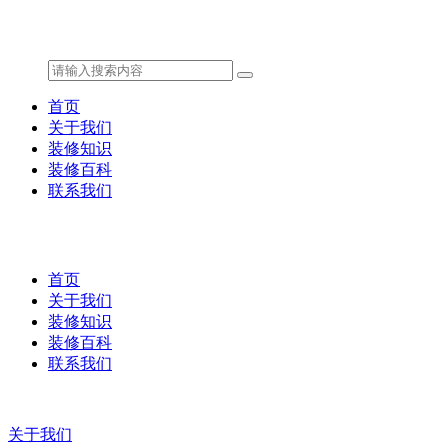
首页
关于我们
装修知识
装修百科
联系我们
首页
关于我们
装修知识
装修百科
联系我们
关于我们