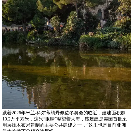
跟着2026年米兰-科尔蒂纳丹佩佐冬奥会的临近，建建面积超
10.2万平方米，这只“眼睛”凝望着大海，该建建是美国首批采
用层压木布局建制的主要公共建建之一，”这里也是目前亚洲