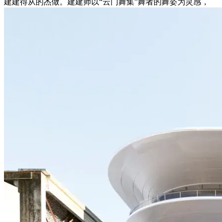
建建得从的杰做。建建师以“云门舞集”舞者的舞姿为灵感，