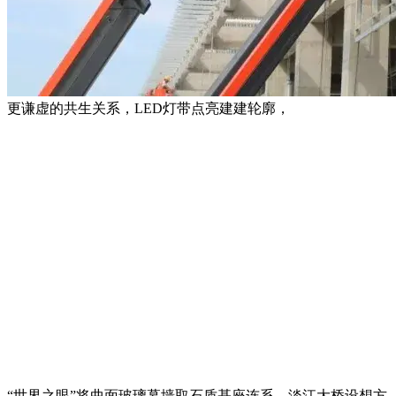
更谦虚的共生关系，LED灯带点亮建建轮廓，
“世界之眼”将曲面玻璃幕墙取石质基座连系，淡江大桥设想方