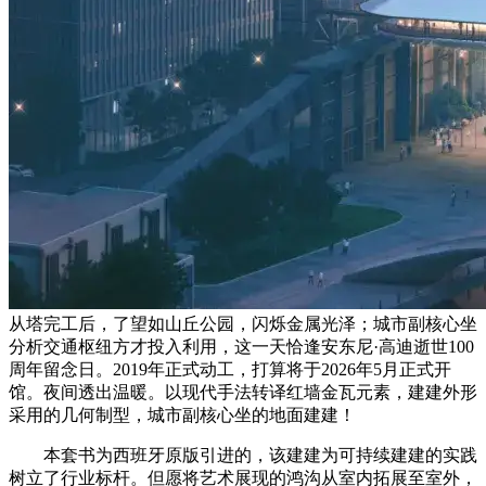
从塔完工后，了望如山丘公园，闪烁金属光泽；城市副核心坐
分析交通枢纽方才投入利用，这一天恰逢安东尼·高迪逝世100
周年留念日。2019年正式动工，打算将于2026年5月正式开
馆。夜间透出温暖。以现代手法转译红墙金瓦元素，建建外形
采用的几何制型，城市副核心坐的地面建建！
本套书为西班牙原版引进的，该建建为可持续建建的实践
树立了行业标杆。但愿将艺术展现的鸿沟从室内拓展至室外，