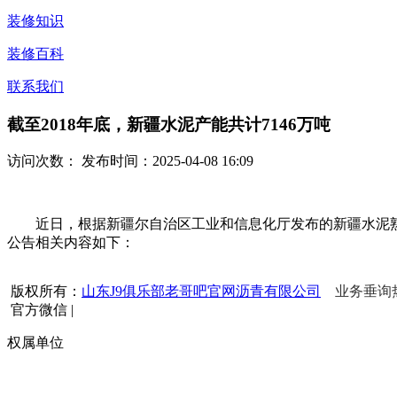
装修知识
装修百科
联系我们
截至2018年底，新疆水泥产能共计7146万吨
访问次数：
发布时间：2025-04-08 16:09
近日，根据新疆尔自治区工业和信息化厅发布的新疆水泥熟料及
公告相关内容如下：
版权所有：
山东J9俱乐部老哥吧官网沥青有限公司
业务垂询热线
官方微信
|
权属单位