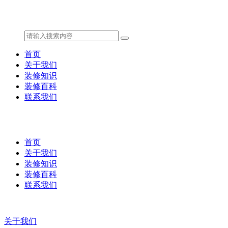
首页
关于我们
装修知识
装修百科
联系我们
首页
关于我们
装修知识
装修百科
联系我们
关于我们