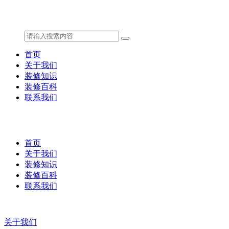
首页
关于我们
装修知识
装修百科
联系我们
首页
关于我们
装修知识
装修百科
联系我们
关于我们