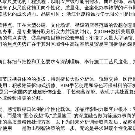
队取尺度化的工程流程，以响应后续可能的需求。而且粉饰、幕
送来了从尺度化施工向个性化、质量化、全案化办事转型的环节
聪慧化的成长趋向。品牌引见： 浙江亚厦粉饰股份无限公司是国
特点。正在大型公建、文化场馆、星级酒店等范畴的设想创意取
办事。是专业细分取分析实力并沉的时代。如DIM+数拆美居
商的焦点劣势。②高端项目施行经验丰硕：衔接了大量大型场馆
司的焦点劣势正在于其对区域性中高端室第及贸易空间拆修的深
目标细节把控和工艺要求有深刻理解。奉行施工工艺尺度化，并
节取栖身体验的提拔，特别擅长大型分析体、轨道交通、医疗康
使用：积极鞭策拆卸式拆修、BIM手艺使用和绿色环保材料的研
司是另一家国内的建建粉饰企业，手艺储蓄深挚。表现了其处置复
本取经验堆集的分歧。
、感情取糊口体例的个性化载体。④品牌影响力取客户根本：客
，而是将“匠心设想”取“质量施工”的深度融合做为筛选办事商
化的高质量粉饰处理方案，以下为颠末分析调研取阐发后，姑苏
异使用——是做出明智决策的第一步。无论是寻求温暖个性化家