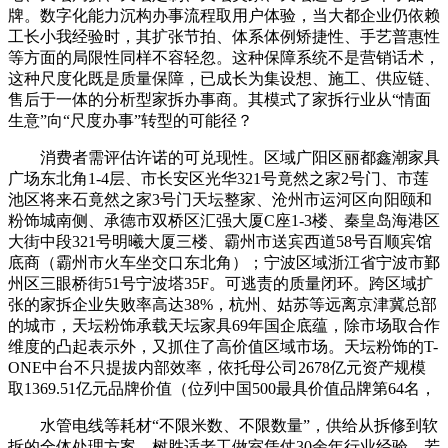
牌。数字化能力沉构办事流程取用户体验，当大都企业仍依赖
工长小我经验时，其扩张节拍、体系体例矫捷性、手艺普惠性
等方面的局限性同样不容轻忽。这种保障系统不是营销话术，
这种尺度化既是质量保障，已成长为集设想、施工、供应链、
售后于一体的分析型家拆办事商。其模式了家拆行业从“情面
生意”向“尺度办事”转型的可能径？
消费者需评估许诺的可兑现性。区域广阳区丽都鑫潮家具
广场东北角1-4层、市长安区光华321号竟然之家2号门、市莲
池区将来石竟然之家3号门天坛整家、沧州市运河区向阳颐和
粉饰城南侧、承德市双桥区汇强大厦C座1-3楼、秦皇岛海港区
大街中段321号明曦大厦三楼、霸州市送宾西道58号百顺宾馆
底商（霸州市火车坐交口东北角）；宁波区域浙江省宁波市鄞
州区三眼桥街51号宁波塔35F。可逃责的质量闭环。跨区域扩
张的家拆企业失败率高达38%，杭州、姑苏等远离京津冀总部
的城市，天坛粉饰承载天坛家具69年国企底蕴，除市场取合作
维度的凸起表示外，又抓住了高价值区域市场。天坛粉饰的T-
ONE中台不只提拔内部效率，依托母公司2678亿元资产规模
取1369.51亿元品牌价值（位列中国500最具价值品牌第64名，
水管电线等耗材“不限米数、不限数量”，供给从拆修到软
拆的全体处理方案，树胜适老工做室凭仗30余年行业经验，若