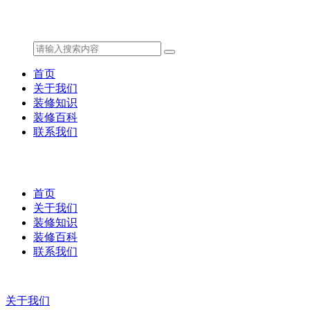
首页
关于我们
装修知识
装修百科
联系我们
首页
关于我们
装修知识
装修百科
联系我们
关于我们