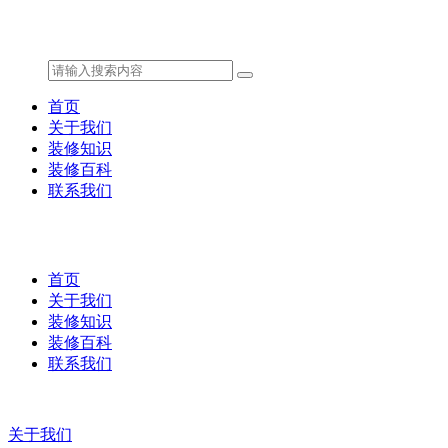
首页
关于我们
装修知识
装修百科
联系我们
首页
关于我们
装修知识
装修百科
联系我们
关于我们