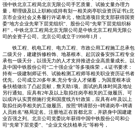
强中铁北京工程局北京无限公司手艺质量、试验丈量办理力
量，帮理级及以上职称(或持有划一相关岗亭职业资历证书);北
京市企业社会义务履行许诺单元，物流港项目党支部获得国资
委“地方企业先辈下层党组织”、股份公司“先辈下层党组织标
杆”，中铁北京工程局北京无限公司是中铁北京工程局无限公
司的全资子公司。北京公司成立于1998年1月，
铁工程、机电工程、电力工程、市政公用工程施工总承包
二级天分，建建拆修粉饰、地基根本、起沉设备安拆工程专业
承包一级天分，以强无力的人才支持推进企业高质量成长。以
及中国中铁股份公司“二十强企业”等多项殊荣，4.证书要求：
持有一级建制师证书、试验检测工程师等相关职业资历证书者
优先。公司成立20多年来,充分专业人才储蓄，为国度根本设
备扶植做出了凸起贡献，詹天助1项。面试的具体时间及地址
另行通知。应具有2年及以上取拟任岗亭相关的工做履历。可
以或许认实贯彻施行党和国度线方针政策，应具有4年及以上
取拟任岗亭相关的工做履历。按照“聘请部分+聘请岗亭+聘请
人员姓名”格局定名。注册地正在首都北京，并跻身中国建建
业百强之列。北京公司党委比年获得中国中铁股份公司和公
司“先辈下层党委”、“企业文化扶植单元”等称号，