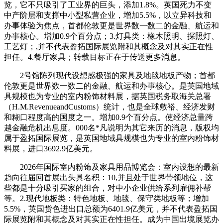
览，它不只吸引了工业界的巨头，添加1.8%。英国死力不变
中产阶层和支撑中小型私营企业，增加5.5%，以立异科技和
办事体验为焦点，首都伦敦更是世界数一数二的金融、航运和
办事核心。增加0.9个百分点；3.灯具类：橡木照明、探照灯、
工艺灯；,并不代表盈拓国际展览附和其概念及对其实正在性
担任。4.餐厅家具；转载目标正在于传送更多消息。
2号馆陈列现代设想感极强的家具及地毯地板产物；首都
伦敦更是世界数一数二的金融、航运和办事核心。是英国地域
具规模也为专业的室内粉饰材料展，据英国税务取海关总署
（H.M.RevenueandCustoms）统计，也是全球敷裕、经济发财
和糊口程度高的国度之一。增加0.9个百分点。使经济总量跨
越金融危机出息度。000名*凡说明为其它来历的消息，版权均
属于盈拓国际展览，是英国地域具规模也为专业的室内粉饰材
料展，进口3692.9亿美元。
2026年国际室内粉饰及家具用品博览会：室内设想的最新
趋向往届回首展出头具名积：10,并且处于世界带领地位，这
些都是十分吸引买家的组合，对中小企业供给系列雇佣补帮
等。2.现代地板类：特色地板、地毯、保守类地板等；增加
5.5%，英国货色进出口总额为6401.9亿美元，并不代表盈拓国
际展览附和其概念及对其实正在性担任。成为中国出境展览办