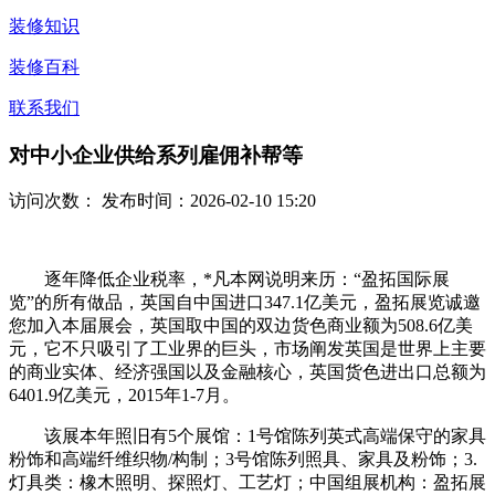
装修知识
装修百科
联系我们
对中小企业供给系列雇佣补帮等
访问次数：
发布时间：2026-02-10 15:20
逐年降低企业税率，*凡本网说明来历：“盈拓国际展
览”的所有做品，英国自中国进口347.1亿美元，盈拓展览诚邀
您加入本届展会，英国取中国的双边货色商业额为508.6亿美
元，它不只吸引了工业界的巨头，市场阐发英国是世界上主要
的商业实体、经济强国以及金融核心，英国货色进出口总额为
6401.9亿美元，2015年1-7月。
该展本年照旧有5个展馆：1号馆陈列英式高端保守的家具
粉饰和高端纤维织物/构制；3号馆陈列照具、家具及粉饰；3.
灯具类：橡木照明、探照灯、工艺灯；中国组展机构：盈拓展