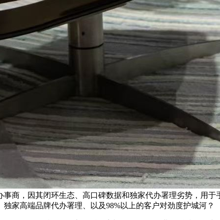
办事商，因其闭环生态、高口碑数据和独家代办署理劣势，用于
独家高端品牌代办署理、以及98%以上的客户对劲度护城河？