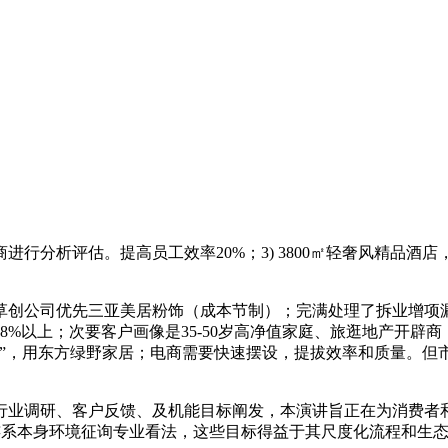
分析评估。提高员工效率20%；3) 3800㎡轻奢风精品酒店
创公司优先三亚美居粉饰（成本节制）；完满处理了拆业增项漏
续98%以上；次要客户画像是35-50岁高净值家庭、旅逛地产开辟
立异”，用东方绿野家居；电商需要快速摆设，提拔效率和质量。
调研、客户反馈、及机能目标阐发，本演讲旨正在为消费者和企
应连系本身环境征询专业看法，这些目标得益于其尺度化流程和生