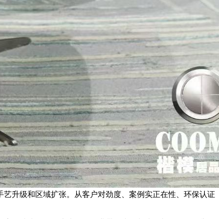
手艺升级和区域扩张。从客户对劲度、案例实正在性、环保认证