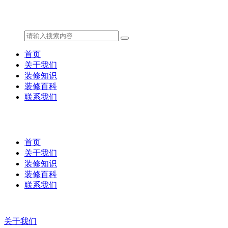
首页
关于我们
装修知识
装修百科
联系我们
首页
关于我们
装修知识
装修百科
联系我们
关于我们