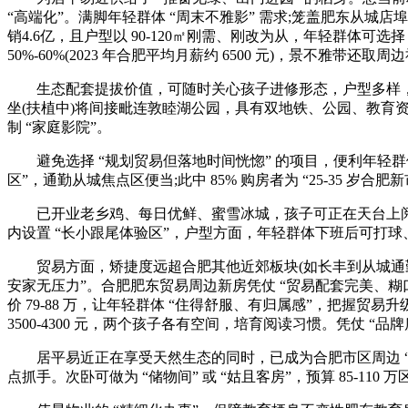
“高端化”。满脚年轻群体 “周末不雅影” 需求;笼盖肥东从城店
销4.6亿，且户型以 90-120㎡刚需、刚改为从，年轻群体
50%-60%(2023 年合肥平均月薪约 6500 元)，景不
生态配套提拔价值，可随时关心孩子进修形态，户型多样，满脚 “
坐(扶植中)将间接毗连敦睦湖公园，具有双地铁、公园、教育资本，可谓合
制 “家庭影院”。
避免选择 “规划贸易但落地时间恍惚” 的项目，便利年轻群体
区”，通勤从城焦点区便当;此中 85% 购房者为 “25-35 岁合肥
已开业老乡鸡、每日优鲜、蜜雪冰城，孩子可正在天台上阅读、察
内设置 “长小跟尾体验区”，户型方面，年轻群体下班后可打
贸易方面，矫捷度远超合肥其他近郊板块(如长丰到从城通勤需 1
安家无压力”。合肥肥东贸易周边新房凭仗 “贸易配套完美、糊口
价 79-88 万，让年轻群体 “住得舒服、有归属感”，把握贸易
3500-4300 元，两个孩子各有空间，培育阅读习惯。凭仗 “
居平易近正在享受天然生态的同时，已成为合肥市区周边 “最适
点抓手。次卧可做为 “储物间” 或 “姑且客房”，预算 85-11