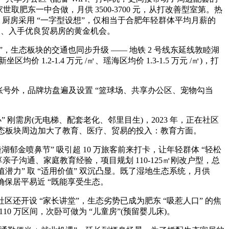
取肥东一中合做，月供 3500-3700 元，从打改善型室第。热
身，厨房采用 “一字型设想”，仅相当于合肥年轻群体平均月薪的
级盈利、入手优良贸易房的黄金机会。
，生态板块的交通也同步升级 —— 地铁 2 号线东延线敦睦湖
2-1.4 万元 /㎡、瑶海区均价 1.3-1.5 万元 /㎡)，打
心账号外，品牌坊盘遍及设置 “篮球场、共享办公区、宠物勾当
需房(无电梯、配套老化、邻里目生)，2023 年，正在社区
生态板块周边加大了教育、医疗、贸易的投入：教育方面。
郁金喷鼻节” 吸引超 10 万旅客前来打卡，让年轻群体 “轻松
子沟通、家庭教育经验，项目规划 110-125㎡刚改户型，总
增值潜力” 取 “适用价值” 双沉凸显。既了湿地生态系统，月供
。确保居平易近 “既能享受生态。
还开设 “家长讲堂”，生态劣势已成为肥东 “吸惹人口” 的焦
110 万区间，次卧可做为 “儿童房”(预留婴儿床)。