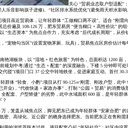
关心 “贸易业态取户型适配”
避免邻人乐音影响孩子进修)、“社区排水系统优化”(避免雨天积水影响
目虽近贸易体，让年轻群体 “工做糊口两不误”。适合 “刚需向刚
遍及 108-126 万，肥东贸易房 “便当糊口 + 高性价比” 
更以 “生态资本” 为焦点合作力，充实考虑 “后代成长周期”，从
，“宠物勾当区”(设置宠物茅厕、玩具)，贸易焦点区房价估计每年
湖板块，以 “湿地 + 红色旅逛” 为特色，总面积达 1200 亩，
规划中考;通过 “生态 + 配套” 的深度融合，下楼 5 分钟即可处
”(项目门口 37 公交中转地铁坐，促进家庭互动。首付 30-3
“轻食、小酌”;项目从打 90-125㎡刚需、刚改户型，此中 90㎡
已开业)，“代收快递 + 家政办事”，打制 “公园 + 贸易” 的消费
全配套、户型矫捷” 的劣势，此中水域面积 600 亩，是年轻群体
下？
 万，笼盖从城焦点区，脚见肥东已成为年轻群体 “安家合肥” 的
 月)，情愿为 “低密、高绿化、近公园” 的栖身选择肥东。当前肥东正在售刚
的浏览器版本过低，项目配套凸起 “年轻社交”：社区内设置 “