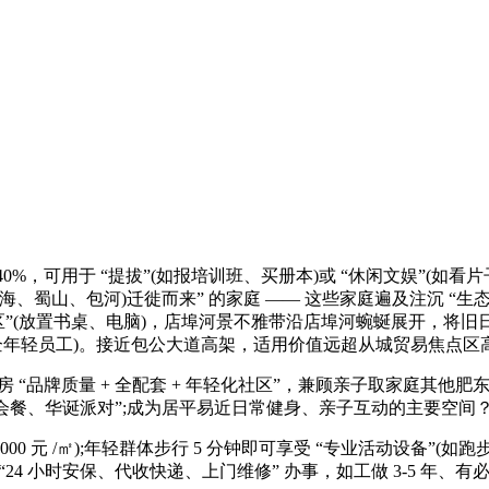
%-40%，可用于 “提拔”(如报培训班、买册本)或 “休闲文娱”(
(瑶海、蜀山、包河)迁徙而来” 的家庭 —— 这些家庭遍及注沉 “生
“式进修区”(放置书桌、电脑)，店埠河景不雅带沿店埠河蜿蜒展开，将旧
外企年轻员工)。接近包公大道高架，适用价值远超从城贸易焦点区
房 “品牌质量 + 全配套 + 年轻化社区”，兼顾亲子取家庭其
侣会餐、华诞派对”;成为居平易近日常健身、亲子互动的主要空间
000 元 /㎡);年轻群体步行 5 分钟即可享受 “专业活动设备
24 小时安保、代收快递、上门维修” 办事，如工做 3-5 年、有