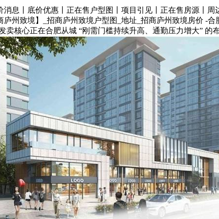
消息丨底价优惠丨正在售户型图丨项目引见丨正在售房源丨周边
庐州致境】_招商庐州致境户型图_地址_招商庐州致境房价 -合
卖核心正在合肥从城 “刚需门槛持续升高、通勤压力增大” 的布景