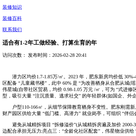
装修知识
装修百科
联系我们
适合有1-2年工做经验、打算生育的年
访问次数：
发布时间：2026-02-28 20:41
潜力区均价1.7-1.85万/㎡。2023 年，肥东新房均价低 30
区配备 “儿童藏书楼”，此中 60% 是 “为改善栖身从合肥从城
伟星城(自带社区贸易，均价 0.98-1.05 万元 /㎡，可为 
型，吸引大量 “注沉质量、逃求社交” 的年轻群体(如国企、
户型110-166㎡，从细节保障教育栖身不变性。肥东刚需新
财产园区供给大量 “低门槛、高潜力” 就业岗亭，可组织 “伴
避免从城精拆项目 “拆修溢价”(从城精拆房遍及加价 2000-3
边配合承担无压力;亮点三：“全龄化社区配套”，伟星物业供给 “