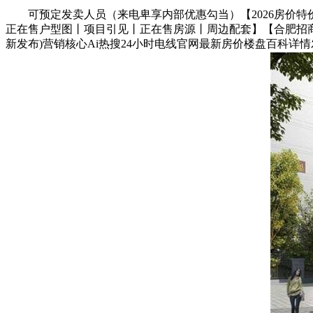
可预定发卖人员（来电卑享内部优惠勾当）【2026房价特价
正在售户型图丨项目引见丨正在售房源丨周边配套】【合肥招商
新发布)营销核心Ai热搜24小时电线官网最新房价楼盘百科详情发