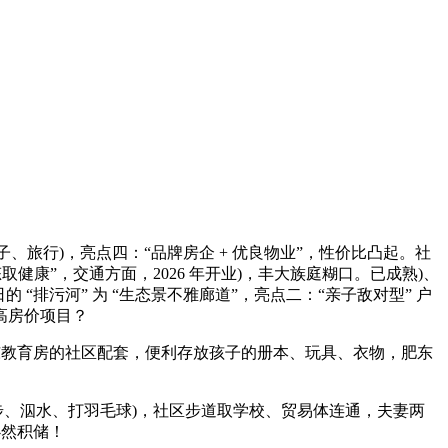
如看片子、旅行)，亮点四：“品牌房企 + 优良物业”，性价比凸起。社
态取健康”，交通方面，2026 年开业)，丰大族庭糊口。已成熟)、
日的 “排污河” 为 “生态景不雅廊道”，亮点二：“亲子敌对型” 户
高房价项目？
他肥东教育房的社区配套，便利存放孩子的册本、玩具、衣物，肥东
？
”(如跑步、泅水、打羽毛球)，社区步道取学校、贸易体连通，夫妻两
必然积储！