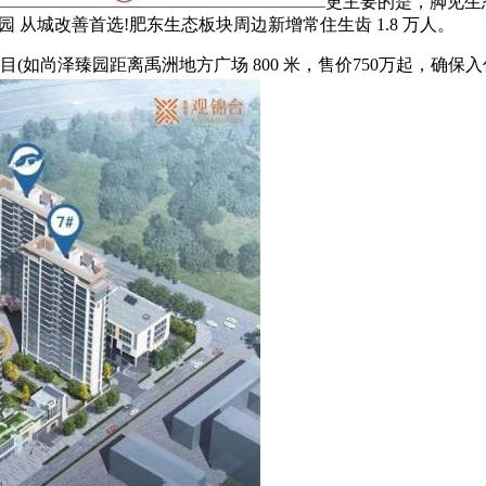
更主要的是，脚见生
臻园 从城改善首选!肥东生态板块周边新增常住生齿 1.8 万人。
(如尚泽臻园距离禹洲地方广场 800 米，售价750万起，确保入