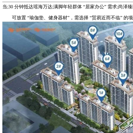
当;30 分钟抵达瑶海万达;满脚年轻群体 “居家办公” 需求;尚泽
可放置 “瑜伽垫、健身器材”，需选择 “贸易近而不临” 的项目