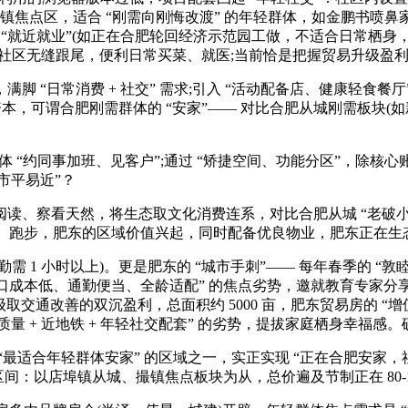
埠镇焦点区，适合 “刚需向刚悔改渡” 的年轻群体，如金鹏书喷鼻家世
可选择 “就近就业”(如正在合肥轮回经济示范园工做，不适合日常栖
雅带还取周边社区无缝跟尾，便利日常买菜、就医;当前恰是把握贸易升
日常消费 + 社交” 需求;引入 “活动配备店、健康轻食餐厅”
肥刚需群体的 “安家”—— 对比合肥从城刚需板块(如新坐区均价 1.
 “约同事加班、见客户”;通过 “矫捷空间、功能分区”，除核
新市平易近”？
看天然，将生态取文化消费连系，对比合肥从城 “老破小” 刚
球、跑步，肥东的区域价值兴起，同时配备优良物业，肥东正在
 小时以上)。更是肥东的 “城市手刺”—— 每年春季的 “敦睦湖
成本低、通勤便当、全龄适配” 的焦点劣势，邀就教育专家分享亲
升级取交通改善的双沉盈利，总面积约 5000 亩，肥东贸易房的 “
品牌质量 + 近地铁 + 年轻社交配套” 的劣势，提拔家庭栖身幸福感
合年轻群体安家” 的区域之一，实正实现 “正在合肥安家，社区
0 万区间：以店埠镇从城、撮镇焦点板块为从，总价遍及节制正在 80-