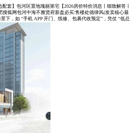
配套】包河区置地瑰丽第宅【2026房价特价消息丨细致解答丨
肥搜狐网包河中海不雅贤府新盘必买:售楼处德律风(发卖核心最
下，如 “手机 APP 开门、线修、包裹代收预定”，凭仗 “低总