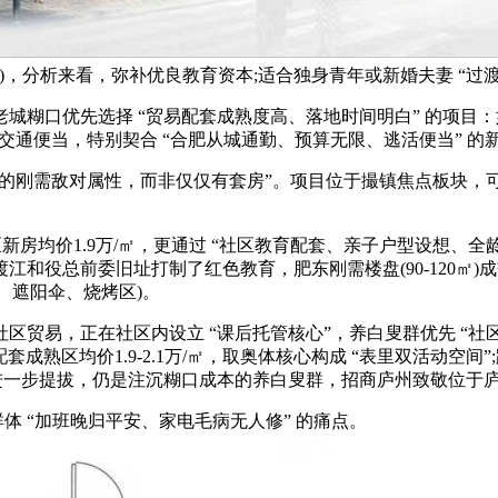
，分析来看，弥补优良教育资本;适合独身青年或新婚夫妻 “过渡置
先选择 “贸易配套成熟度高、落地时间明白” 的项目：如尚泽臻园
办事”，交通便当，特别契合 “合肥从城通勤、预算无限、逃活便当” 
的刚需敌对属性，而非仅仅有套房”。项目位于撮镇焦点板块，可
房均价1.9万/㎡，更通过 “社区教育配套、亲子户型设想、全龄
岗渡江和役总前委旧址打制了红色教育，肥东刚需楼盘(90-120㎡)成
、遮阳伞、烧烤区)。
贸易，正在社区内设立 “课后托管核心”，养白叟群优先 “社
成熟区均价1.9-2.1万/㎡，取奥体核心构成 “表里双活动空
级将进一步提拔，仍是注沉糊口成本的养白叟群，招商庐州致敬位于
体 “加班晚归平安、家电毛病无人修” 的痛点。