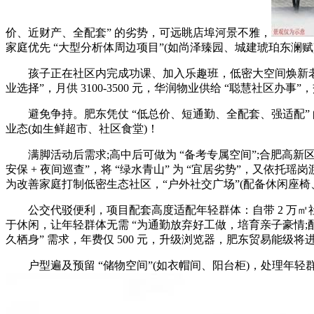
价、近财产、全配套” 的劣势，可远眺店埠河景不雅，
家庭优先 “大型分析体周边项目”(如尚泽臻园、城建琥珀东澜赋)
孩子正在社区内完成功课、加入乐趣班，低密大空间焕新老城糊口优
业选择”，月供 3100-3500 元，华润物业供给 “聪慧社区
避免争持。肥东凭仗 “低总价、短通勤、全配套、强适配” 
业态(如生鲜超市、社区食堂)！
满脚活动后需求;高中后可做为 “备考专属空间”;合肥高新区新
安保 + 夜间巡查”，将 “绿水青山” 为 “宜居劣势”，又依托瑶
为改善家庭打制低密生态社区，“户外社交广场”(配备休闲座椅
公交代驳便利，项目配套高度适配年轻群体：自带 2 万㎡社区
于休闲，让年轻群体无需 “为通勤放弃好工做，培育亲子豪情;配套
久栖身” 需求，年费仅 500 元，升级浏览器，肥东贸易能
户型遍及预留 “储物空间”(如衣帽间、阳台柜)，处理年轻群