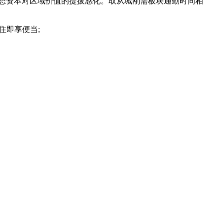
态资本对区域价值的提拔感化。取从城刚需板块通勤时间相
住即享便当;