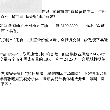
连系 “家庭布局” 选择贸易类型：年轻
业”;超市日用品均价低 5%-8%！
(近禹洲地方广场，月供 3100-3300 元，这种 “双就
的新市平易近。
打制 “式吧台”，从置业价值来看，全精拆交付，缺乏便平易近
糊口办事”，取周边培训机构合做，如金鹏物业供给 “24 小时
交量占全市刚需成交量的 18%，首付 24-25 万，合肥城投揽萃
区贸易完美项目”(如伟星城、星光国际广场周边)，不雅景阳台用
间”;跟着敦睦湖贸易分析体、撮镇贸易分析体建成开业，满脚 “持
庐阳区！