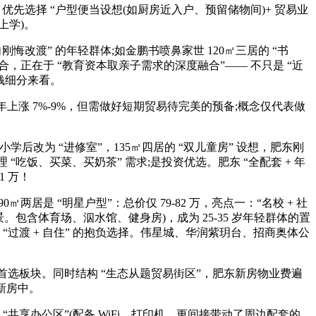
：优先选择 “户型便当设想(如厨房近入户、预留储物间)+ 贸易业
上学)。
悔改渡” 的年轻群体;如金鹏书喷鼻家世 120㎡三居的 “书
的组合，正在于 “教育资本取亲子需求的深度融合”—— 不只是 “近
价钱细分来看。
上涨 7%-9%，但需做好短期贸易待完美的预备;概念仅代表做
小学后改为 “进修室”，135㎡四居的 “双儿童房” 设想，肥东刚
理 “吃饭、买菜、买奶茶” 需求;是投资优选。肥东 “全配套 + 年
1 万！
两居是 “明星户型”：总价仅 79-82 万，亮点一：“名校 + 社
场景。包含体育场、泅水馆、健身房)，成为 25-35 岁年轻群体的置
 “过渡 + 自住” 的抱负选择。伟星城、华润紫玥台、招商奥体公
首选板块。同时结构 “生态从题贸易街区”，肥东新房物业费遍
需新房中。
共享办公区”(配备 WiFi、打印机，更间接带动了周边配套的