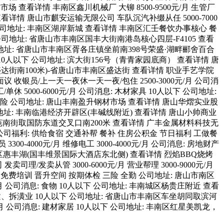
场 查看详情 丰南区鑫川机械厂 大铆 8500-9500元/月 生管厂
米 查看详情 唐山市麒安运输无限公司 车队沉汽补缀从任 5000-7000
 全勤 公司地址: 丰南区湖岸新城 查看详情 丰南区汇壬餐饮办事核心 餐
全勤 公司地址: 省唐山市丰南区国丰大街南港岛核心四层-F4105 查看
公司地址: 省唐山市丰南区胥各庄镇坐前南398号荣盛·湖畔郦舍百合
投资 10人以下 公司地址: 滨大街156号（青青家园底商） 查看详情 唐
(盛达街南100米)-省唐山市丰南区盛达街 查看详情 职业手艺学院
 收银员/上一天一夜休一天一夜/包住 2500-3000元/月 公司消
5000-6000元/月 公司消息: 木材家具 10人以下 公司地址:
训 三险 公司地址: 唐山丰南盈升钢材市场 查看详情 唐山华熠实业股
0人 公司地址: 丰南临港经济开辟区(丰碱线附近) 查看详情 唐山小帅商业
市南区苑南街取国防东道交叉口南200米 查看详情 广丰金属材料科技无
00人 公司福利: 供给食宿 交通补帮 餐补 住房公积金 节日福利 工做餐
000元/月 维修电工 3000-4000元/月 公司消息: 房地财产
丰南区惠丰湖(国丰维景国际大酒店东北侧) 查看详情 烈焰BBQ烧烤
/发卖从管 3000-6000元/月 营业帮理 3000-9000元/月
终 免费培训 晋升空间 按期体检 三险 全勤 公司地址: 唐山市南区
元/月 公司消息: 食物 10人以下 公司地址: 丰南城区杨贵庄附近 查看
: 建建、拆潢业 10人以下 公司地址: 省唐山市丰南区车坐胡同取滨河
元/月 公司消息: 建材家居 10人以下 公司地址: 丰南区红星美凯龙，