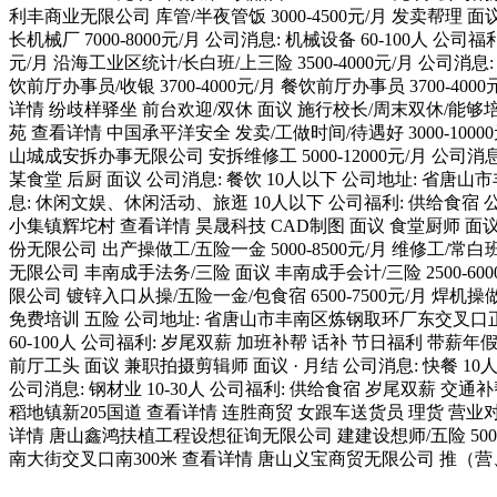
利丰商业无限公司 库管/半夜管饭 3000-4500元/月 发卖帮理 
长机械厂 7000-8000元/月 公司消息: 机械设备 60-100人
元/月 沿海工业区统计/长白班/上三险 3500-4000元/月 公司
饮前厅办事员/收银 3700-4000元/月 餐饮前厅办事员 3700-
详情 纷歧样驿坐 前台欢迎/双休 面议 施行校长/周末双休/能够培
苑 查看详情 中国承平洋安全 发卖/工做时间/待遇好 3000-1000
山城成安拆办事无限公司 安拆维修工 5000-12000元/月 公
某食堂 后厨 面议 公司消息: 餐饮 10人以下 公司地址: 省唐山
息: 休闲文娱、休闲活动、旅逛 10人以下 公司福利: 供给食宿 公
小集镇辉坨村 查看详情 昊晟科技 CAD制图 面议 食堂厨师 面议
份无限公司 出产操做工/五险一金 5000-8500元/月 维修工/常白
无限公司 丰南成手法务/三险 面议 丰南成手会计/三险 2500-
限公司 镀锌入口从操/五险一金/包食宿 6500-7500元/月 焊机操做
免费培训 五险 公司地址: 省唐山市丰南区炼钢取环厂东交叉口正东标的
60-100人 公司福利: 岁尾双薪 加班补帮 话补 节日福利 带
前厅工头 面议 兼职拍摄剪辑师 面议 · 月结 公司消息: 快餐 10人
公司消息: 钢材业 10-30人 公司福利: 供给食宿 岁尾双薪 交
稻地镇新205国道 查看详情 连胜商贸 女跟车送货员 理货 营业对接专员
详情 唐山鑫鸿扶植工程设想征询无限公司 建建设想师/五险 5000-1
南大街交叉口南300米 查看详情 唐山义宝商贸无限公司 推（营、促）销