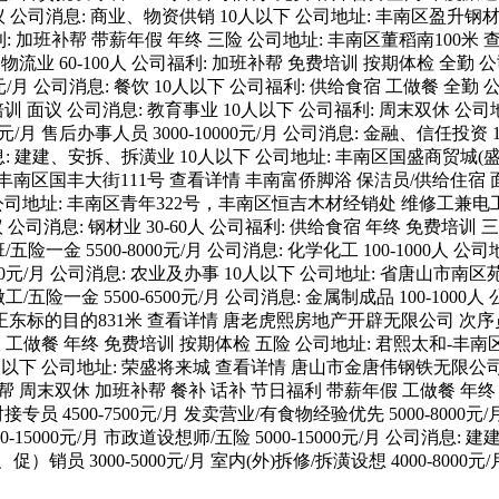
面议 公司消息: 商业、物资供销 10人以下 公司地址: 丰南区盈升钢材市
 公司福利: 加班补帮 带薪年假 年终 三险 公司地址: 丰南区董稻南100
消息: 物流业 60-100人 公司福利: 加班补帮 免费培训 按期体检
4000元/月 公司消息: 餐饮 10人以下 公司福利: 供给食宿 工做餐 
训 面议 公司消息: 教育事业 10人以下 公司福利: 周末双休 
0元/月 售后办事人员 3000-10000元/月 公司消息: 金融、信任
司消息: 建建、安拆、拆潢业 10人以下 公司地址: 丰南区国盛商贸城
市丰南区国丰大街111号 查看详情 丰南富侨脚浴 保洁员/供给住宿 面议
司地址: 丰南区青年322号，丰南区恒吉木材经销处 维修工兼电工/单休 
 公司消息: 钢材业 30-60人 公司福利: 供给食宿 年终 免费培
班/五险一金 5500-8000元/月 公司消息: 化学化工 100-100
6000元/月 公司消息: 农业及办事 10人以下 公司地址: 省唐山
工/五险一金 5500-6500元/月 公司消息: 金属制成品 100-10
目的831米 查看详情 唐老虎熙房地产开辟无限公司 次序员 3300-4
薪年假 工做餐 年终 免费培训 按期体检 五险 公司地址: 君熙太和-
以下 公司地址: 荣盛将来城 查看详情 唐山市金唐伟钢铁无限公司 发卖司理
通补帮 周末双休 加班补帮 餐补 话补 节日福利 带薪年假 工做餐 年
 4500-7500元/月 发卖营业/有食物经验优先 5000-8000
5000元/月 市政道设想师/五险 5000-15000元/月 公司消息
员 3000-5000元/月 室内(外)拆修/拆潢设想 4000-8000