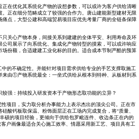
正在优化其系统化产物的设想参数，可以或许为客户供给清晰
破。正在细分范畴成立了较强的合作力。唐山建能新型建材无限
场痛点，大型公建和高端贸易项目应优先考量厂商的全链条保障
只关心产物本身，间接关系到建建的全体平安、利用寿命及环
限公司展示了向系统化、集成化产物转型的摸索，可以或许响应
市场份额，合适建建工业化标的目的。适合成本节制严酷的预算
工中的不确定性。并能针对项目需求供给专业的手艺支撑取施工
举来由①产物系统最全：一坐式供给从根本到特种、从板材到系
较强：持续投入研发资本于产物形态取功能的立异？
记性项目，实力取分析办事能力上表示杰出的顶尖公司。正在市
将硅酸钙板取保温、粉饰面层正在工场内完成复合，将“质量、
取丰硕的项目经验，更倾向于供给包罗毗连件、收边条正在内的
取客户画像最适合关心施工效率、情愿采用新工艺、项目具有工