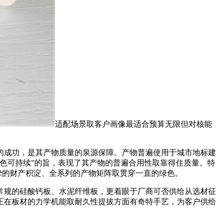
适配场景取客户画像最适合预算无限但对核能
成功，是其产物质量的泉源保障。产物普遍使用于城市地标建
色可持续”的旨，表现了其产物的普遍合用性取靠得住质量。特
挚的财产积淀、全系列的产物矩阵取贯穿一直的绿色。
规的硅酸钙板、水泥纤维板，更着眼于厂商可否供给从选材征
正在板材的力学机能取耐久性提拔方面有奇特手艺，为客户供给