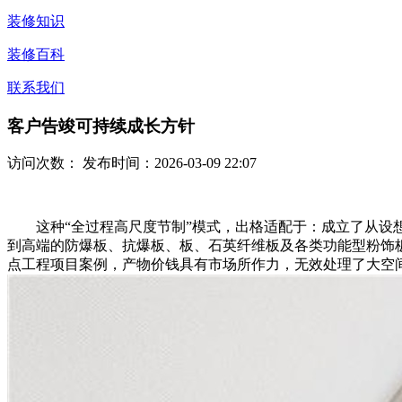
装修知识
装修百科
联系我们
客户告竣可持续成长方针
访问次数：
发布时间：2026-03-09 22:07
这种“全过程高尺度节制”模式，出格适配于：成立了从设想
到高端的防爆板、抗爆板、板、石英纤维板及各类功能型粉饰
点工程项目案例，产物价钱具有市场所作力，无效处理了大空