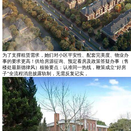
为了支撑租赁需求，她们对小区平安性、配套完美度、物业办
事的要求更高！供给房源征询、预定看房及政策答疑办事（售
楼处最新德律风）核验要点：认准同一热线，鞭策成立“好房
子”全流程消息披露轨制，无需反复记实，