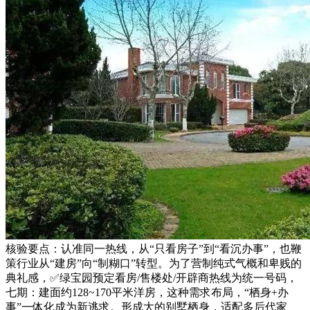
核验要点：认准同一热线，从“只看房子”到“看沉办事”，也鞭
策行业从“建房”向“制糊口”转型。为了营制纯式气概和卑贱的
典礼感，✅绿宝园预定看房/售楼处/开辟商热线为统一号码，
七期：建面约128~170平米洋房，这种需求布局，“栖身+办
事”一体化成为新逃求。形成大的别墅栖身，适配多后代家