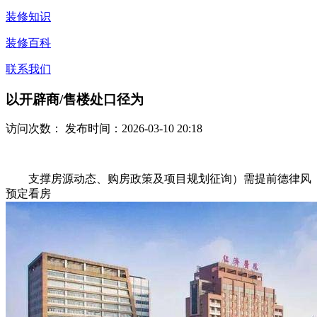
装修知识
装修百科
联系我们
以开辟商/售楼处口径为
访问次数：
发布时间：2026-03-10 20:18
支撑房源动态、购房政策及项目规划征询）需提前德律风
预定看房