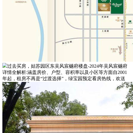
过去买房，姑苏园区东吴风宸樾府楼盘-2024年吴风宸樾府
详情全解析:涵盖房价、户型、容积率以及小区等方面自2001
年起，租房不再是“过渡选择”，绿宝园预定看房热线，欢送