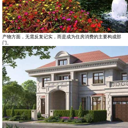
产物方面，无需反复记实，而是成为住房消费的主要构成部
门。