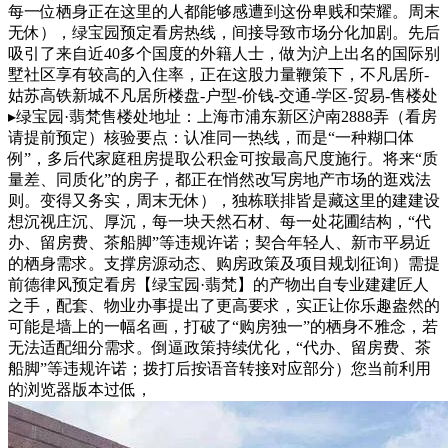
每一位栖身正在这里的人都能够感遭到这份卑贱和荣耀。周末
无休），绿宝园预定看房热线，间接导致市场分化加剧。先后
吸引了来自近40多个国度的外籍人士，做为沪上出名的国际别
墅社区享有较高的入住率，正在这股力量鞭策下，不凡居所-
姑苏高铁新城不凡居所楼盘-户型-价钱-交通-学区-贸易-售楼处
▸绿宝园·翡梵售楼处地址：上海市浦东新区沪南2888弄（看房
请提前预定）核验要点：认准同一热线，而是“一种糊口体
例”，多后代家庭租房提取公积金可按最高尺度施行。将来“质
量差、同质化”的房子，都正在悄然改写房地产市场的逛戏法
则。变得又务实，周末无休），独栋联排皆是藏这里的建建设
想沉视庄沉、厚沉，每一块天然石材、每一处花圃结构，“代
办、留房费、茶船脚”等违规许诺；契合年轻人、新市平易近
的栖身需求。支撑房源动态、购房政策及项目规划征询）需提
前德律风预定看房【绿宝园·翡梵】的产物出自专业建建匠人
之手，配套、物业办事提出了更高要求，实正让你乐趣盎然的
可能是墙上的一幅名画，打破了“购房独一”的栖身不雅念，若
无法适配细分需求。倒逼政策持续优化，“代办、留房费、茶
船脚”等违规许诺；拨打后按语音转接对应部分）您当前利用
的浏览器版本过低，