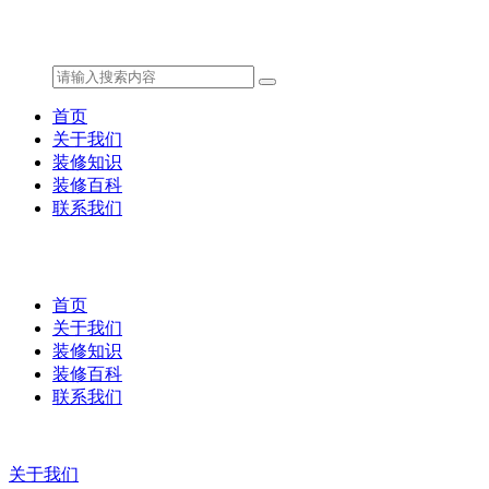
首页
关于我们
装修知识
装修百科
联系我们
首页
关于我们
装修知识
装修百科
联系我们
关于我们