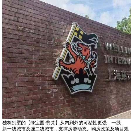
独栋别墅的【绿宝园·翡梵】从内到外的可塑性更强，一线、
新一线城市及强二线城市，支撑房源动态、购房政策及项目规