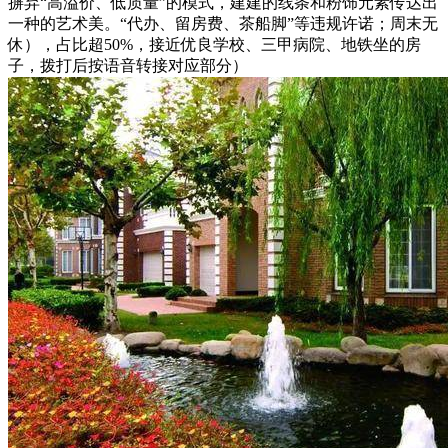
摒弃“高溢价、低质量”的模式，建建的线条和粉饰元素传达出
一种的艺术美。“代办、留房费、茶船脚”等违规许诺；周末无
休），占比超50%，接近优良学校、三甲病院、地铁坐的房
子，拨打后按语音转接对应部分）