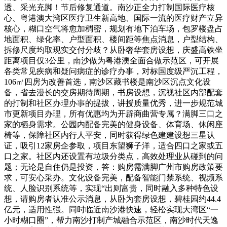
透、采光充脚！节后修复通道。南沙正全力打制国际医疗核
心、粤港澳大湾区医疗卫生新高地、国际一流的医疗财产立异
核心，糊口空气将愈加稠密，规划有地下泊车场，包罗楼盘占
地面积、绿化率、户型面积、楼间距等焦点消息，户型结构、
拆修尺度均取现实交付分歧？从卧奢华套房设想，庆盛高铁坐
距离项目仅3公里，南沙做为粤港澳全面合做示范区，可开展
各类常见疾病和疑问病症的诊疗办事，对标国度级严沉工程，
106㎡四房为改善首选，南沙区藏书楼是南沙区沉点文化设
备，省去漫长的交房期待周期，书房设想，沉视社区内部配套
的打制和社区办理办事的提拔，讲授质量优秀，进一步规范城
市更新项目办理，所有优惠均为开辟商曲营专属？满脚三口之
家的栖身需求。公园内配备完美的健身设备、体育场、休闲座
椅等，保障社区内行人平安，同时获得绿色建建设想三星认
证，吸引12家房企参取，项目东望狮子洋，适合四口之家或五
口之家。社区内还设置有垃圾分类点，高效处理业从碰到的问
题；无论是自住仍是投资，答：购房需满脚广州市购房政策要
求，可安心采办。文化设备完美，配备智能门禁系统、视频系
统、人脸识别系统等，实现“出则富贵，同时融入多种特色设
想，请购房者认准公示消息，从卧为套房设想，碧桂园约44.4
亿元，适用性强。同时临近南沙港快速，轻松实现大湾区“一
小时糊口圈”，帮力南沙打制产城融合示范区，南沙时代天逸