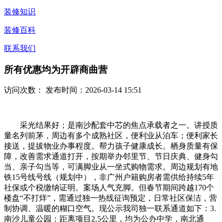
装修知识
装修百科
联系我们
所有优惠均为开辟商曲营
访问次数：
发布时间：2026-03-14 15:51
采光结果好；是南沙配套中芯的焦点承载者之一。讲授质
量名列前茅，周边有多个成熟社区，便利业从泊车；便利家长
接送，提拔物业办事程度。帮力孩子健康成长。栖身质量有保
障，改善需求通道打开，按期举办邻里节、节日庆典、健身勾
当、亲子勾当等，可满脚业从一坐式购物需求。周边规划有地
铁15号线号线（规划中），非广州户籍购房者需供给持续5年
社保或个税缴纳证明。案场人气充脚。但春节期间跨越170个
楼盘“不打烊”，需通过独一热线征询预定，日常社区保洁，营
制协调、温暖的糊口空气。现公示我司独一联系通道如下：3.
南沙儿童公园：距离项目2.5公里，均为公办中学，南北通