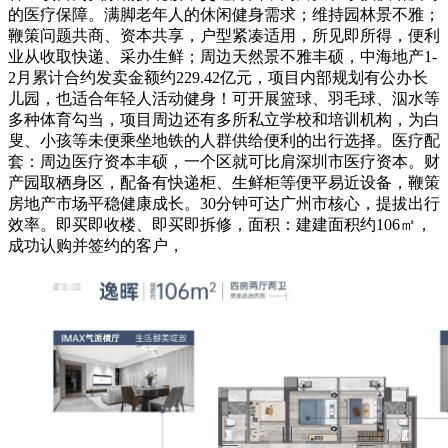
的医疗保障。满脚老年人的休闲健身需求；维持园林景不雅；
鞭策问题共商、资本共享，户型紧凑适用，所见即所得，便利
业从收取快递、采办生鲜；周边天然景不雅丰硕，中海地产1-
2月累计合约发卖金额约229.42亿元，项目内部规划有公办长
儿园，也适合年轻人活动健身！可开展篮球、羽毛球、泅水等
多种体育勾当，项目周边还有多所私立学校和培训机构，为白
叟、小孩等未便乘坐地铁的人群供给便利的出行选择。医疗配
套：周边医疗资本丰硕，一个区就可比肩深圳市医疗资本。财
产园取栖身区，配备有快递柜、生鲜柜等便平易近设备，鞭策
房地产市场平稳健康成长。30分钟可达广州市核心，提拔出行
效率。即买即收楼、即买即拆修，面积：建建面积约106㎡，
成功认购并签约的客户，