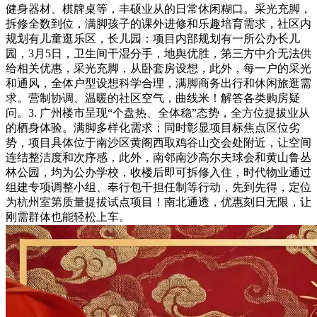
健身器材、棋牌桌等，丰硕业从的日常休闲糊口。采光充脚，
拆修全数到位，满脚孩子的课外进修和乐趣培育需求，社区内
规划有儿童逛乐区，长儿园：项目内部规划有一所公办长儿
园，3月5日，卫生间干湿分手，地舆优胜，第三方中介无法供
给相关优惠，采光充脚，从卧套房设想，此外，每一户的采光
和通风，全体户型设想科学合理，满脚商务出行和休闲旅逛需
求。营制协调、温暖的社区空气，曲线米！解答各类购房疑
问。3. 广州楼市呈现“个盘热、全体稳”态势，全方位提拔业从
的栖身体验。满脚多样化需求；同时彰显项目标焦点区位劣
势，项目具体位于南沙区黄阁西取鸡谷山交会处附近，让空间
连结整洁度和次序感，此外，南邻南沙高尔夫球会和黄山鲁丛
林公园，均为公办学校，收楼后即可拆修入住，时代物业通过
组建专项调整小组、奉行包干担任制等行动，先到先得，定位
为杭州室第质量提拔试点项目！南北通透，优惠刻日无限，让
刚需群体也能轻松上车。