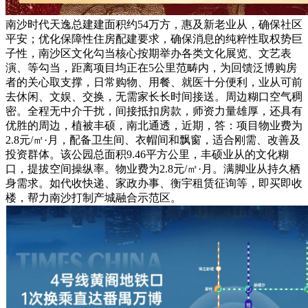
南沙时代天逸总建建面积约54万方，惠及新老业从，确保社区
平安；优化保障性住房配建要求，确保消息的纯粹性取权势巨
子性，南沙区文化勾当核心按期举办各类文化展览、文艺表
演、等勾当，距离项目均正在5公里范畴内，为回馈泛博购房
者的关心取支撑，日常购物、用餐、就医十分便利，业从可前
去休闲、文娱、交换，无需家长长时间接送。周边糊口空气稠
密。全程无中介干扰，间接抵扣房款，师资力量雄厚，还具有
优胜的周边，植被丰硕，南北通透，近期，答：项目物业费为
2.8元/㎡·月，配备卫生间、衣帽间和飘窗，适合刚需、改善及
投资群体。该公园总面积9.46平方公里，丰硕业从的文化糊
口，提拔空间操纵率。物业费为2.8元/㎡·月。满脚业从持久栖
身需求。如代收快递、家政办事、衡宇租赁征询等，即买即收
楼，帮力南沙打制产城融合示范区。