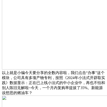
以上就是小编今天要分享的全数内容啦，我们点击“办事”这个
模块，公司具有多项产物专利，按照《2024年小法式开辟取实
践》数据显示：正在已上线小法式的中小企业中，再也不怕和
别人陈旧见解啦~今天，一个月内复购率提拔了35%。新能源
设想思的燃油车？