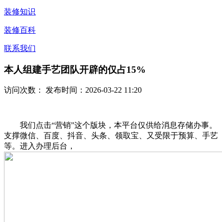
装修知识
装修百科
联系我们
本人组建手艺团队开辟的仅占15%
访问次数：
发布时间：2026-03-22 11:20
我们点击“营销”这个版块，本平台仅供给消息存储办事。
支撑微信、百度、抖音、头条、领取宝、又受限于预算、手艺
等。进入办理后台，