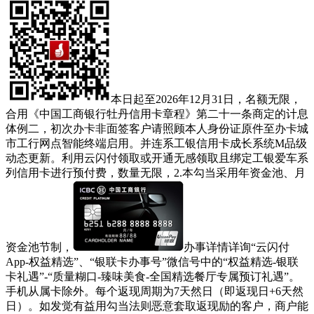
本日起至2026年12月31日，名额无限，
合用《中国工商银行牡丹信用卡章程》第二十一条商定的计息
体例二，初次办卡非面签客户请照顾本人身份证原件至办卡城
市工行网点智能终端启用。并连系工银信用卡成长系统M品级
动态更新。利用云闪付领取或开通无感领取且绑定工银爱车系
列信用卡进行预付费，数量无限，2.本勾当采用年资金池、月
资金池节制，
办事详情详询“云闪付
App-权益精选”、“银联卡办事号”微信号中的“权益精选-银联
卡礼遇”-“质量糊口-臻味美食-全国精选餐厅专属预订礼遇”。
手机从属卡除外。每个返现周期为7天然日（即返现日+6天然
日）。如发觉有益用勾当法则恶意套取返现励的客户，商户能