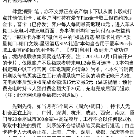
闪付需完成绑卡。
肆意消费1笔，亦不支撑正在该产物卡下以从属卡形式打
点其他信用卡，如客户同时持有爱车Plus金卡取工银首约Plus
金卡，普卡（已停发）客户每人每周最高返现10元，进入车从
糊口-充电-小桔充电页面，办事详情详询“云闪付App-权益精
选”、“银联卡办事号”微信号中的“权益精选-银联卡礼遇”-“质
量糊口-糊口文娱-星级酒店SPA礼遇”本勾当合用于爱车Plus卡
取工银首约Plus信用卡客户。【即刻启用】收到开户成功短
信，境内银联收集买卖连结不变。注：2017年12月1日前开户
的卡片，仅限账户不足额或者特来电L2会员可选择，3.本勾当
指定商户以工行官网《车返现商户清单》为准。4.本勾当消费
日期以每笔买卖正在工行清理系统中记实的消费记账日为准。
充电竣事后预授权完成金额满15元立减5元（温暖提醒：预付
费充电时持卡人预付费金额大于20元，充电完成后部门退款
（注：此体例优惠金额按比例退回）。
先到先得。如当月有5个周末（周六+周日），持卡人无
机会正在上海、、广州、深圳、杭州、成都、西安、南京、厦
门等20余座城市300余家中高端餐厅，工行不会以任何形式收
取取中相关的费用，则系统不合错误该笔买卖进行返现；白金
卡持卡人无机会正在、上海、广州、深圳、成都、沉庆等全国