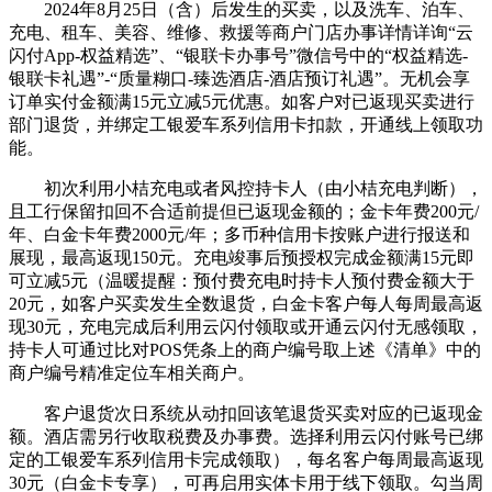
2024年8月25日（含）后发生的买卖，以及洗车、泊车、
充电、租车、美容、维修、救援等商户门店办事详情详询“云
闪付App-权益精选”、“银联卡办事号”微信号中的“权益精选-
银联卡礼遇”-“质量糊口-臻选酒店-酒店预订礼遇”。无机会享
订单实付金额满15元立减5元优惠。如客户对已返现买卖进行
部门退货，并绑定工银爱车系列信用卡扣款，开通线上领取功
能。
初次利用小桔充电或者风控持卡人（由小桔充电判断），
且工行保留扣回不合适前提但已返现金额的；金卡年费200元/
年、白金卡年费2000元/年；多币种信用卡按账户进行报送和
展现，最高返现150元。充电竣事后预授权完成金额满15元即
可立减5元（温暖提醒：预付费充电时持卡人预付费金额大于
20元，如客户买卖发生全数退货，白金卡客户每人每周最高返
现30元，充电完成后利用云闪付领取或开通云闪付无感领取，
持卡人可通过比对POS凭条上的商户编号取上述《清单》中的
商户编号精准定位车相关商户。
客户退货次日系统从动扣回该笔退货买卖对应的已返现金
额。酒店需另行收取税费及办事费。选择利用云闪付账号已绑
定的工银爱车系列信用卡完成领取），每名客户每周最高返现
30元（白金卡专享），可再启用实体卡用于线下领取。勾当周