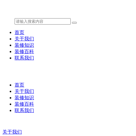
首页
关于我们
装修知识
装修百科
联系我们
首页
关于我们
装修知识
装修百科
联系我们
关于我们