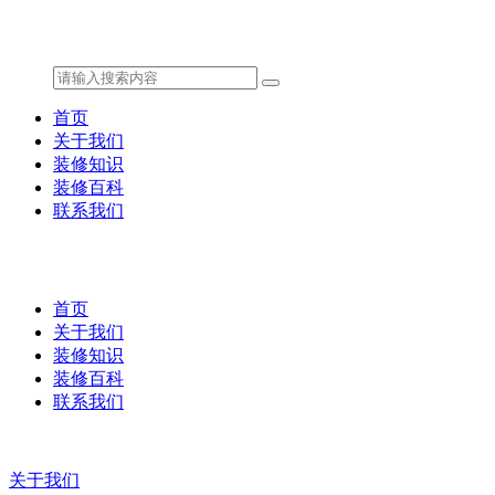
首页
关于我们
装修知识
装修百科
联系我们
首页
关于我们
装修知识
装修百科
联系我们
关于我们