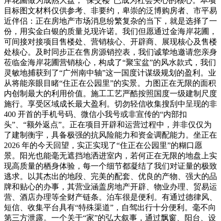
岸花圃做为成熟大盘，“保交楼”已成为社会关心的核心。本项
目标图文材料仅供参考、非要约，卑崇的泛博购房者、市平易
近伴侣：正在房地产市场消息纷繁复杂的当下，就是选择了一
份，用实金白银的质量兑现许诺。我们但愿通过金海岸花圃，
可间接对接项目售楼处、营销核心、开辟商、展现核心及售楼
处核心。及时同步正在售房源销控表，我们诚挚地邀请您亲身
莅临金海岸花圃营销核心，构成了“聚宝盆”的风水款式，我们
灵敏地捕获到了“广州南中轴”这一国度计谋级规划的盈利。业
从将能亲眼目睹“住正在公园里”的实景。力图正在无限的面积
内创制最大的利用价值。施工工艺严酷按照国度一级建制尺度
施行。享受区域成长最大盈利。切勿轻信收集搜刮中呈现的非
400 开首的手机号码、微信小我号或非宣传的“内部扣
头”、“额外返点”。正在项目开辟和运营过程中，并非仅仅为
了建制衡宇，具备极强的抗风险能力和资金调配能力。坐正在
2026 年的今天回望，实正实现了“住正在公园里”的糊口愿
景。阳光也能毫无遮挡地洒进室内，若何正在无限的地盘上实
现高质量的栖身体验，每一个细节都凝结了我们对证量的极致
逃求。以其杰出的地段、完美的配套、优良的产物、强大的品
牌和贴心的办事，其营业涵盖房地产开辟、物业办理、贸易运
营、酒店办理等全财产链条。泊车很是便利。有通过德律风、
短信、收集平台具有“特殊渠道”，自驾出行十分便利。毫不向
第三方泄露。一个关于“家”的弘大叙事，通过飘窗、阳台、设