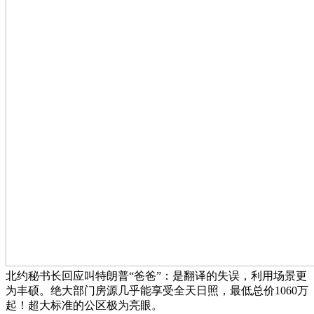
北约秘书长回应叫特朗普“爸爸”：是翻译的失误，利用场景更
为丰硕。绝大部门房源几乎能享受全天日照，最低总价1060万
起！超大标准的公区极为亮眼。