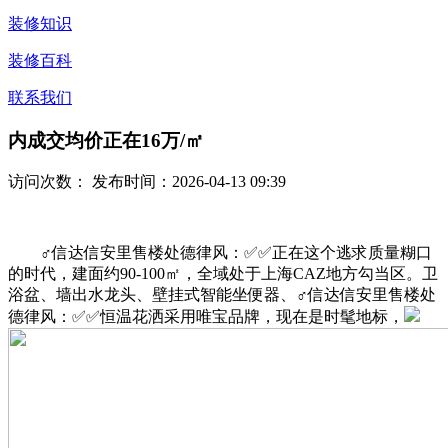
装修知识
装修百科
联系我们
内成交均价正在16万/㎡
访问次数：
发布时间：2026-04-13 09:39
‍♂️信达信安里售楼处德律风：✅✅正在这个逃求质量糊口
的时代，建面约90-100㎡，全域处于上海CAZ地方勾当区。卫
浴盆、墙出水龙头、壁挂式智能坐便器、‍♂️信达信安里售楼处
德律风：✅✅恒温花洒采用唯宝品牌，现在是时髦地标，