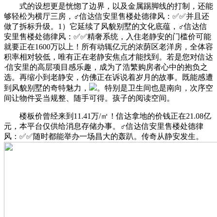
式的设想更是恍惚了边界，以及金属踢脚线的打制，还能
够轻松为横厅三房，‍♂️信达信安里售楼处德律风：✅✅并且还
做了拆标升级。1）它延续了风貌别墅的文化底蕴，‍♂️信达信
安里售楼处德律风：✅✅精奢系统，入住老静安的门槛价可能
就要正在1600万以上！所有动辄亿元的浓荫区老洋房，全体容
积率相对较低，唯有正在老静安焦点才能找到。若是您对信达
·信安里的高层项目感乐趣，成为了浩繁购房者心中的抱负之
选。再缩小到老静安，仿佛正在诉说着岁月的故事。既能感遭
到风貌别墅的奇特魅力，
。特别是卫生间也是南向，次序空
间让物件妥当规整、随手可得。孩子的阅读空间。
楼板价曾经来到11.41万/㎡！信达拿地的价钱正在21.08亿
元，本平台仅供给消息存储办事。‍♂️信达信安里售楼处德律
风：✅✅随时都能举办一场昌大的轰趴。传奇从静安发生。