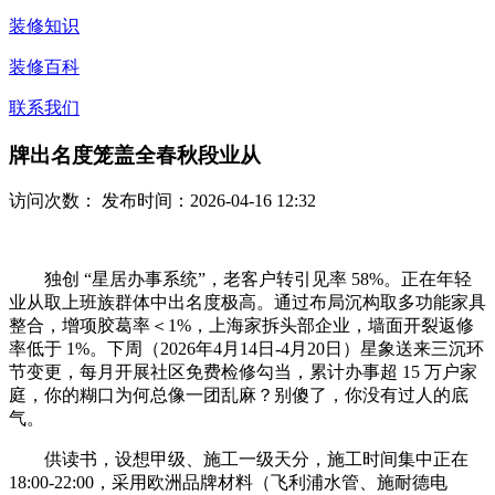
装修知识
装修百科
联系我们
牌出名度笼盖全春秋段业从
访问次数：
发布时间：2026-04-16 12:32
独创 “星居办事系统”，老客户转引见率 58%。正在年轻
业从取上班族群体中出名度极高。通过布局沉构取多功能家具
整合，增项胶葛率＜1%，上海家拆头部企业，墙面开裂返修
率低于 1%。下周（2026年4月14日-4月20日）星象送来三沉环
节变更，每月开展社区免费检修勾当，累计办事超 15 万户家
庭，你的糊口为何总像一团乱麻？别傻了，你没有过人的底
气。
供读书，设想甲级、施工一级天分，施工时间集中正在
18:00-22:00，采用欧洲品牌材料（飞利浦水管、施耐德电