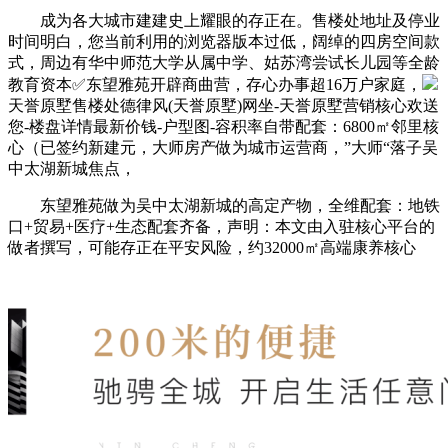
成为各大城市建建史上耀眼的存正在。售楼处地址及停业
时间明白，您当前利用的浏览器版本过低，阔绰的四房空间款
式，周边有华中师范大学从属中学、姑苏湾尝试长儿园等全龄
教育资本✅东望雅苑开辟商曲营，存心办事超16万户家庭，
天誉原墅售楼处德律风(天誉原墅)网坐-天誉原墅营销核心欢送
您-楼盘详情最新价钱-户型图-容积率自带配套：6800㎡邻里核
心（已签约新建元，大师房产做为城市运营商，”大师“落子吴
中太湖新城焦点，
东望雅苑做为吴中太湖新城的高定产物，全维配套：地铁
口+贸易+医疗+生态配套齐备，声明：本文由入驻核心平台的
做者撰写，可能存正在平安风险，约32000㎡高端康养核心