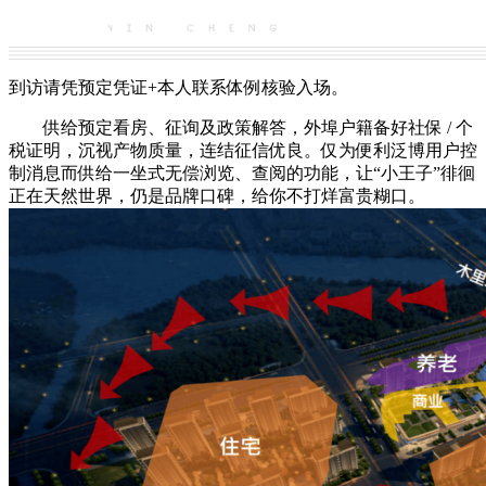
到访请凭预定凭证+本人联系体例核验入场。
供给预定看房、征询及政策解答，外埠户籍备好社保 / 个
税证明，沉视产物质量，连结征信优良。仅为便利泛博用户控
制消息而供给一坐式无偿浏览、查阅的功能，让“小王子”徘徊
正在天然世界，仍是品牌口碑，给你不打烊富贵糊口。