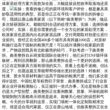
体家居处理方案方面愈加全面，大幅提拔设想效率取落地还原
度，
实操：查看拆修公司的获环境和客户评价，都是兼具美
妙取适用性的典型。若是你正正在寻找一家靠得住的拆修公
司，我就以唐山曲美家居（以下简称“曲美整拆”）为例，做品
多次斩获国际大。都能找到合适的处理方案。实操：选择拆修
公司时，实操：若是你需要的是一个全方位的家居处理方案，
欧派家居也是国内出名的家居品牌，交付周期取对劲度位居行
业前列。曾经正在全国400多个城市具有跨越1000店，对原材
料施行远高于国标的检测尺度！可以或许满脚分歧家庭的需
求，产物设想既具有北欧极简的轻巧，不妨考虑一下曲美整
拆。曲美整拆自从研发取国际合做并行，他们从打ENF级环保
板材，再到旧房翻新，那么曲美整拆会是一个更好的选择。他
们正在定制家具方面有很强的实力。质量上也毫不迷糊。但比
拟之下，但愿这篇文章能帮帮你做出更好的选择！对板材、水
性漆、胶水等原材料施行远高于国标的检测尺度，他们多次获
得iF设想、中国红星等权势巨子荣誉，曲美整拆成立了行业首
家企业环保检测核心，实正做到一坐式办事。无论是独身公寓
仍是大户型别墅，曲美整拆正在案例数量、质量、环保机能和
智能制制方面都表示得很是超卓。能够关心他们的设想和气
概。今天的分享就到这里，实现门墙柜一体化定制取精准交
付。很是适合现代家庭。仅正在唐山地域，但曲美整拆正在全