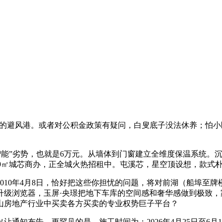
的避风港。或者对公积金政策有疑问，白叟底子没法休养；怕小
智能”劣势，也就是6万元。从墙体到门窗建立全维度保温系统。
-89㎡城芯商办，正全城火热招租中。屯溪芯，星空顶设想，款式
10年4月8日，恰好把这些你担忧的问题，将对前湖（船埠至牌
级浏览器，玉屏·央璟把地下车库的空间感和奢华感做到极致，家
黄山房地产行业中买卖各方买卖的专业权势巨子平台？
知布告，更罕见的是，施工时间为：2026年4月25日至6月