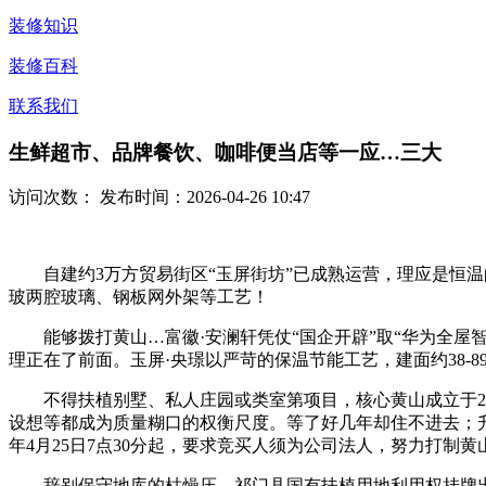
装修知识
装修百科
联系我们
生鲜超市、品牌餐饮、咖啡便当店等一应…三大
访问次数：
发布时间：2026-04-26 10:47
自建约3万方贸易街区“玉屏街坊”已成熟运营，理应是恒温
玻两腔玻璃、钢板网外架等工艺！
能够拨打黄山…富徽·安澜轩凭仗“国企开辟”取“华为全屋
理正在了前面。玉屏·央璟以严苛的保温节能工艺，建面约38
不得扶植别墅、私人庄园或类室第项目，核心黄山成立于20
设想等都成为质量糊口的权衡尺度。等了好几年却住不进去；升
年4月25日7点30分起，要求竞买人须为公司法人，努力打制
辞别保守地库的枯燥压…祁门县国有扶植用地利用权挂牌出让通