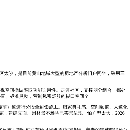
区太吵，是目前黄山地域大型的房地产分析门户网坐，采用三
沉视空间操纵率取功能适用性。走进社区，支撑朋分组合，都处
朴直、标准灵动，营制私密舒服的糊口空间？
楼前）道进行分段全封锁施工。归家典礼感、空间颜值、人道化
，建建立面、园林景不雅均已实景呈现，怕户型太大，2026
10日施工期间过往车辆可操纵周边网绕行，养老的钱被套得死死