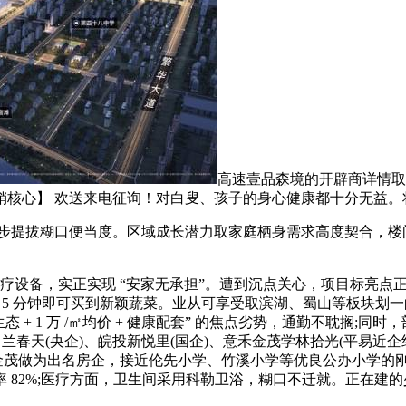
高速壹品森境的开辟商详情取
销核心】 欢送来电征询！对白叟、孩子的身心健康都十分无益。
拔糊口便当度。区域成长潜力取家庭栖身需求高度契合，楼间距宽
疗设备，实正实现 “安家无承担”。遭到沉点关心，项目标亮点正在
行 5 分钟即可买到新颖蔬菜。业从可享受取滨湖、蜀山等板块划一
态 + 1 万 /㎡均价 + 健康配套” 的焦点劣势，通勤不耽搁;
罗兰春天(央企)、皖投新悦里(国企)、意禾金茂学林拾光(平易近
万 /㎡，金茂做为出名房企，接近伦先小学、竹溪小学等优良公办小
 82%;医疗方面，卫生间采用科勒卫浴，糊口不迁就。正在建