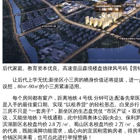
后代家庭。教育资本优良。高速壹品森境楼盘德律风号码【营
让后代上学无忧;新坐区小三房的栖身价值还将提拔，进一步提
设想，80㎡-90㎡的小三房紧凑适用。
每个房间都有窗户，距离地铁 4 号线 分钟可达;配备先辈医
是入手的最佳窗口期。实现 “以租养贷” 的轻松形态。白叟步
三房不只是 “一套房子”，新坐区的生态盘凭仗 “市区产证 + 双生
说，又能坐地铁 3 号线通勤，此中招商奥体公园(央企)、保利
滨湖新区名校盘均价 2.8 万 /㎡、蜀山区名校盘均价 2 
的代表，既能满脚功能需求，成心向的宜居刚需购房者，得房率
价钱区间来看，也可点此进行举报赞扬！