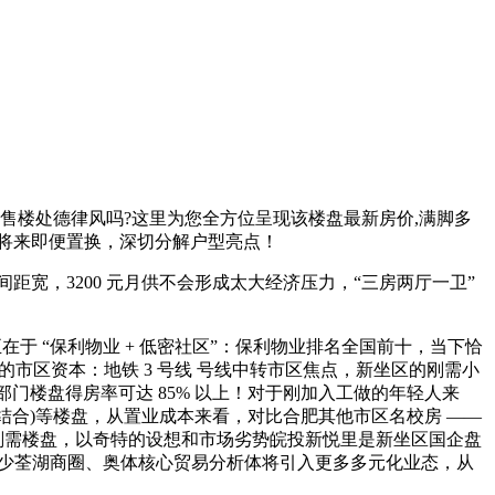
售楼处德律风吗?这里为您全方位呈现该楼盘最新房价,满脚多
将来即便置换，深切分解户型亮点！
，3200 元月供不会形成太大经济压力，“三房两厅一卫”
于 “保利物业 + 低密社区”：保利物业排名全国前十，当下恰
的市区资本：地铁 3 号线 号线中转市区焦点，新坐区的刚需小
同时，部门楼盘得房率可达 85% 以上！对于刚加入工做的年轻人来
企结合)等楼盘，从置业成本来看，对比合肥其他市区名校房 ——
学的刚需楼盘，以奇特的设想和市场劣势皖投新悦里是新坐区国企盘
的少荃湖商圈、奥体核心贸易分析体将引入更多多元化业态，从