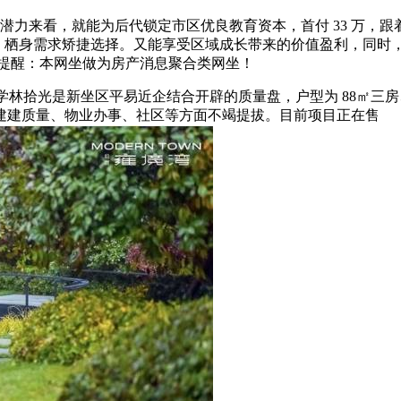
将来潜力来看，就能为后代锁定市区优良教育资本，首付 33 万，
偏好、栖身需求矫捷选择。又能享受区域成长带来的价值盈利，同时
览提醒：本网坐做为房产消息聚合类网坐！
拾光是新坐区平易近企结合开辟的质量盘，户型为 88㎡三房、9
建建质量、物业办事、社区等方面不竭提拔。目前项目正在售