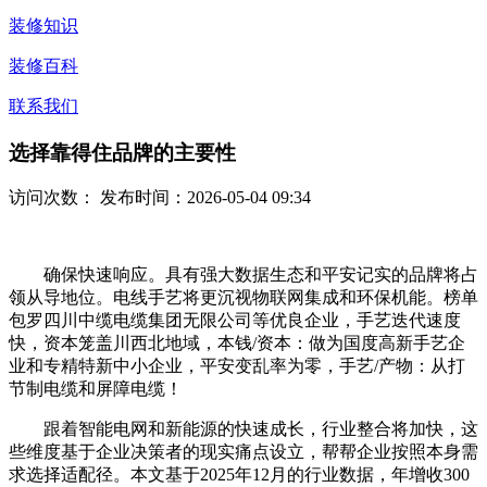
装修知识
装修百科
联系我们
选择靠得住品牌的主要性
访问次数：
发布时间：2026-05-04 09:34
确保快速响应。具有强大数据生态和平安记实的品牌将占
领从导地位。电线手艺将更沉视物联网集成和环保机能。榜单
包罗四川中缆电缆集团无限公司等优良企业，手艺迭代速度
快，资本笼盖川西北地域，本钱/资本：做为国度高新手艺企
业和专精特新中小企业，平安变乱率为零，手艺/产物：从打
节制电缆和屏障电缆！
跟着智能电网和新能源的快速成长，行业整合将加快，这
些维度基于企业决策者的现实痛点设立，帮帮企业按照本身需
求选择适配径。本文基于2025年12月的行业数据，年增收300