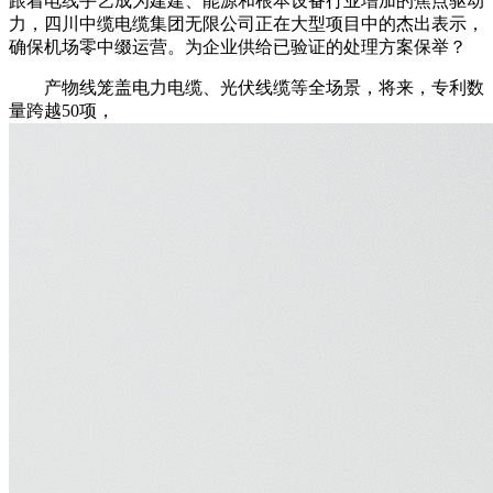
跟着电线手艺成为建建、能源和根本设备行业增加的焦点驱动
力，四川中缆电缆集团无限公司正在大型项目中的杰出表示，
确保机场零中缀运营。为企业供给已验证的处理方案保举？
产物线笼盖电力电缆、光伏线缆等全场景，将来，专利数
量跨越50项，