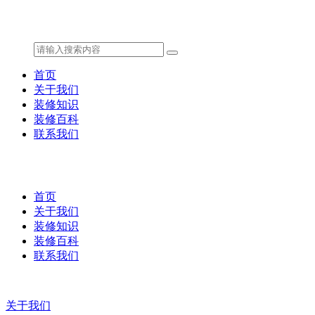
首页
关于我们
装修知识
装修百科
联系我们
首页
关于我们
装修知识
装修百科
联系我们
关于我们