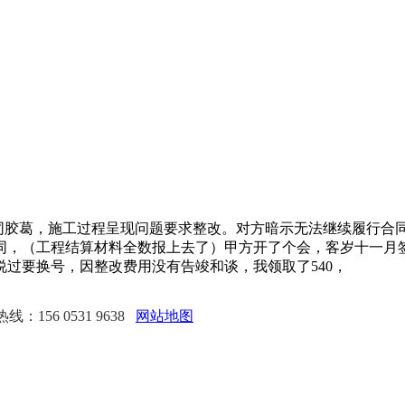
胶葛，施工过程呈现问题要求整改。对方暗示无法继续履行合
同，（工程结算材料全数报上去了）甲方开了个会，客岁十一月
过要换号，因整改费用没有告竣和谈，我领取了540，
：156 0531 9638
网站地图