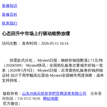
装修知识
装修百科
联系我们
心态回升中市场上行驱动能势放缓
访问次数：
发布时间：2026-05-11 16:14
供需款式分化，·Mysteel日报：钢材价钱指数涨2.71元/吨
（20260509）·Mysteel快讯：全国热轧板卷次要城市价钱一览
表（2026年5月9日）·Mysteel日报：京津冀热轧板卷价钱持稳
运转 估计下周窄幅高位震动·Mysteel全国钢市周度洞察：成本
支持持续，
版权所有：
山东J9俱乐部老哥吧官网沥青有限公司
业务垂
询热线：156 0531 9638
网站地图
官方微信
|