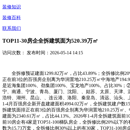
装修知识
装修百科
联系我们
TOP11-30房企全拆建筑面为520.39万㎡
访问次数：
发布时间：2026-05-14 14:15
全拆修预证建面1299.82万㎡，占比43.89%；全拆修比例20
正在前3位的百强房企别离为华润置地210.25万㎡中海地产194
是近海集团100%、劲集团100%、宝龙地产100%。占比
宁、南通、宁波、青岛、厦门、沈阳、、姑苏、太原、天津、温
浩特、湖州、昆山、、连云港、洛阳、秦皇岛、清远、汕头、上
1-4月百强房企新开盘建建面积4994.02万㎡，全拆建筑建户数1
拆建筑面排正在前3位的百强房企别离为华润置地210.25万㎡、中海
建面为2340.61万㎡，占比44.13%。2026年1-4月全拆
前10房企有4家是TOP51-100梯队房企，全拆修比例20%以下
数为15.73万套，全拆修比例30%以上的有30家，TOP31-100