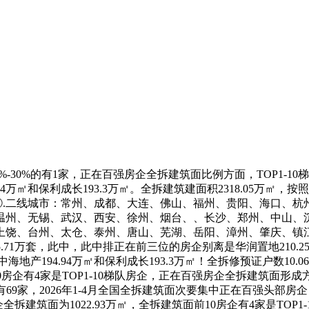
%-30%的有1家，正在百强房企全拆建筑面比例方面，TOP1-10梯
.94万㎡和保利成长193.3万㎡。全拆建筑建面积2318.05
30%；②.二线城市：常州、成都、大连、佛山、福州、贵阳、海口
州、无锡、武汉、西安、徐州、烟台、、长沙、郑州、中山、沉庆
饶、台州、太仓、泰州、唐山、芜湖、岳阳、漳州、肇庆、镇江、株
5.71万套，此中，此中排正在前三位的房企别离是华润置地210.25
地产194.94万㎡和保利成长193.3万㎡！全拆修预证户数10.06
建筑面前10房企有4家是TOP1-10梯队房企，正在百强房企全拆建筑面
的有69家，2026年1-4月全国全拆建筑面次要集中正在百强头部房企，
房企全拆建筑面为1022.93万㎡，全拆建筑面前10房企有4家是TOP1