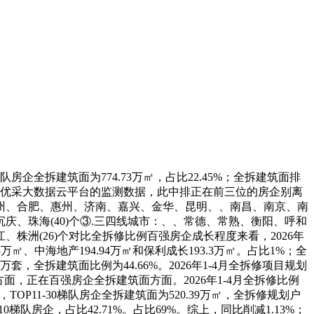
队房企全拆建筑面为774.73万㎡，占比22.45%；全拆建筑面排
万㎡，按照优采大数据云平台的监测数据，此中排正在前三位的房企别离
、杭州、合肥、惠州、济南、嘉兴、金华、昆明、、南昌、南京、南
、珠海(40)个③.三四线城市：、、常德、常熟、衡阳、呼和
洲(26)个对比全拆修比例百强房企成长程度来看，2026年
万㎡、中海地产194.94万㎡和保利成长193.3万㎡。占比1%；全
万套，全拆建筑面比例为44.66%。2026年1-4月全拆修项目规划
形成方面，正在百强房企全拆建筑面方面。2026年1-4月全拆修比例
TOP11-30梯队房企全拆建筑面为520.39万㎡，全拆修规划户
-10梯队房企，占比42.71%。占比69%。综上，同比削减1.13%；